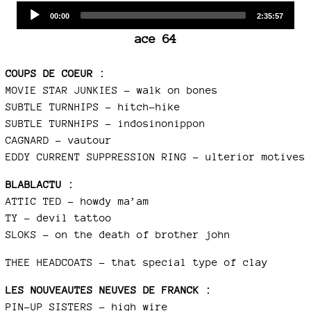
Audio
Current
Total
00:00
2:35:57
time
duration
Player
ace 64
COUPS DE COEUR :
MOVIE STAR JUNKIES – walk on bones
SUBTLE TURNHIPS – hitch-hike
SUBTLE TURNHIPS – indosinonippon
CAGNARD – vautour
EDDY CURRENT SUPPRESSION RING – ulterior motives
BLABLACTU :
ATTIC TED – howdy ma’am
TY – devil tattoo
SLOKS – on the death of brother john
THEE HEADCOATS – that special type of clay
LES NOUVEAUTES NEUVES DE FRANCK :
PIN-UP SISTERS – high wire