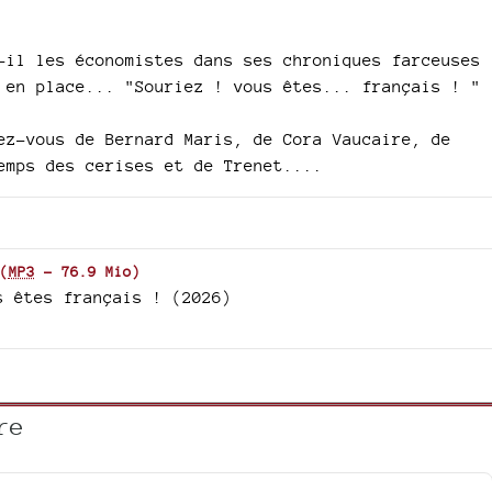
-il les économistes dans ses chroniques farceuses
 en place... "Souriez ! vous êtes... français ! "
ez-vous de Bernard Maris, de Cora Vaucaire, de
emps des cerises et de Trenet....
(
MP3
-
76.9 Mio
)
s êtes français ! (2026)
re