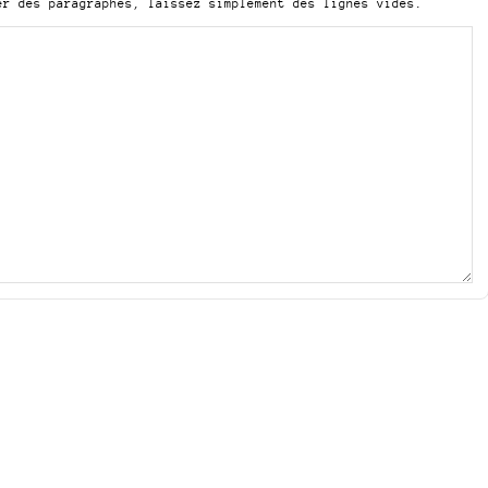
er des paragraphes, laissez simplement des lignes vides.