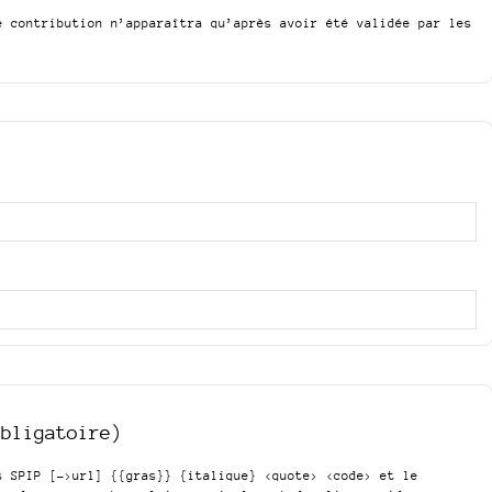
e contribution n’apparaîtra qu’après avoir été validée par les
obligatoire)
is SPIP
[->url] {{gras}} {italique} <quote> <code>
et le