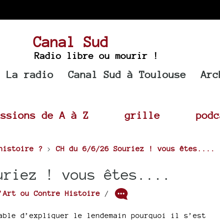
Canal Sud
Radio libre ou mourir !
La radio
Canal Sud à Toulouse
Arc
issions de A à Z
grille
podc
histoire ?
>
CH du 6/6/26 Souriez ! vous êtes....
uriez ! vous êtes....
’Art ou Contre Histoire
/
able d’expliquer le lendemain pourquoi il s’est