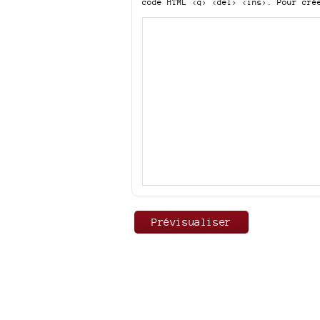
code HTML
<q> <del> <ins>
. Pour cré