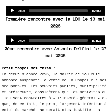
Audio
Current
Total
00:00
1:27:54
time
duration
Player
Première rencontre avec la LDH le 13 mai
2026
Audio
Current
Total
00:00
1:31:22
time
duration
Player
2ème rencontre avec Antonio Delfini le 27
mai 2026
Petit rappel des faits :
En début d’année 2026, la mairie de Toulouse
annonce suspendre la vente de la Chapelle à ses
occupant·es. Les pouvoirs publics, municipalité
et préfecture, considèrent que les activités du
lieu sont contraires à « l’intérêt général » et
que, de ce fait, le prix, largement inférieur à
celui du marché, ne serait plus justifié. La