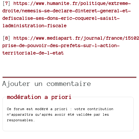
[
7
]
https://www.humanite.fr/politique/extreme-
droite/nemesis-se-declare-dinteret-general-et-
defiscalise-ses-dons-eric-coquerel-saisit-
ladministration-fiscale
[
8
]
https://www.mediapart.fr/journal/france/1510
prise-de-pouvoir-des-prefets-sur-l-action-
territoriale-de-l-etat
Ajouter un commentaire
modération a priori
Ce forum est modéré a priori : votre contribution
n’apparaîtra qu’après avoir été validée par les
responsables.