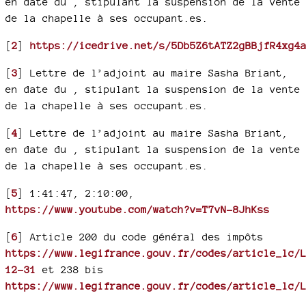
en date du , stipulant la suspension de la vente
de la chapelle à ses occupant.es.
[
2
]
https://icedrive.net/s/5Db5Z6tATZ2gBBjfR4xg4
[
3
]
Lettre de l’adjoint au maire Sasha Briant,
en date du , stipulant la suspension de la vente
de la chapelle à ses occupant.es.
[
4
]
Lettre de l’adjoint au maire Sasha Briant,
en date du , stipulant la suspension de la vente
de la chapelle à ses occupant.es.
[
5
]
1:41:47, 2:10:00,
https://www.youtube.com/watch?v=T7vN-8JhKss
[
6
]
Article 200 du code général des impôts
https://www.legifrance.gouv.fr/codes/article_lc/
12-31
et 238 bis
https://www.legifrance.gouv.fr/codes/article_lc/