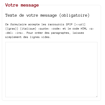
Votre message
Texte de votre message (obligatoire)
Ce formulaire accepte les raccourcis SPIP
[->url]
{{gras}} {italique} <quote> <code>
et le code HTML
<q>
<del> <ins>
. Pour créer des paragraphes, laissez
simplement des lignes vides.