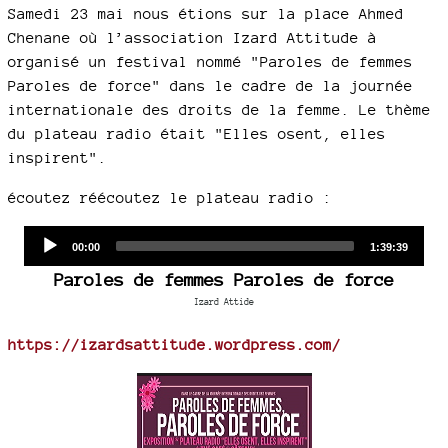
Samedi 23 mai nous étions sur la place Ahmed
Chenane où l’association Izard Attitude à
organisé un festival nommé "Paroles de femmes
Paroles de force" dans le cadre de la journée
internationale des droits de la femme. Le thème
du plateau radio était "Elles osent, elles
inspirent".
écoutez réécoutez le plateau radio :
Audio
Current
Total
00:00
1:39:39
time
duration
Player
Paroles de femmes Paroles de force
Izard Attide
https://izardsattitude.wordpress.com/