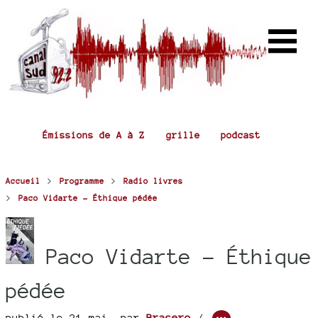
Émissions de A à Z
grille
podcast
>
>
Accueil
Programme
Radio livres
>
Paco Vidarte - Éthique pédée
Paco Vidarte - Éthique
pédée
publié le 21 mai
,
par
Brasero
/