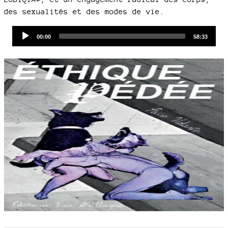
des sexualités et des modes de vie.
Audio
Current
Total
00:00
58:33
time
duration
Player