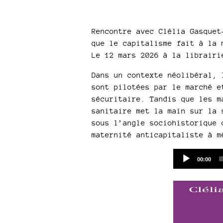
Rencontre avec Clélia Gasquet
que le capitalisme fait à la 
Le 12 mars 2026 à la librairi
Dans un contexte néolibéral, 
sont pilotées par le marché e
sécuritaire. Tandis que les m
sanitaire met la main sur la 
sous l’angle sociohistorique 
maternité anticapitaliste à m
Current
00:00
time