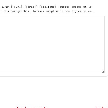
is SPIP
[->url] {{gras}} {italique} <quote> <code>
et le
er des paragraphes, laissez simplement des lignes vides.