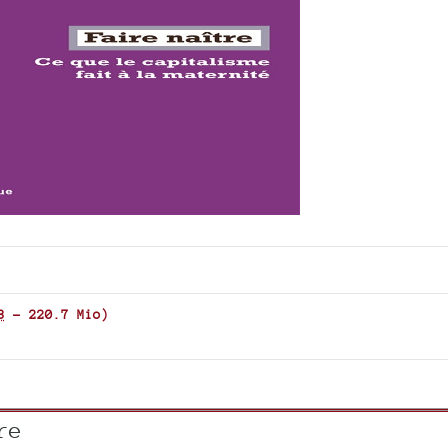
or
decrease
volume.
3
-
220.7 Mio
)
re