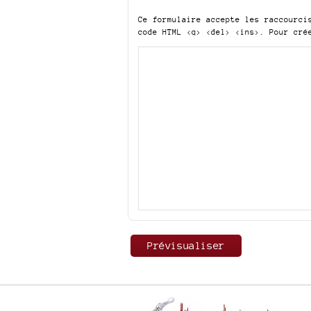
Ce formulaire accepte les raccourc
code HTML
<q> <del> <ins>
. Pour cré