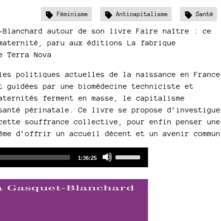
Féminisme
Anticapitalisme
Santé
-Blanchard autour de son livre Faire naître : ce
maternité, paru aux éditions La fabrique
e Terra Nova
les politiques actuelles de la naissance en France
t guidées par une biomédecine techniciste et
aternités ferment en masse, le capitalisme
santé périnatale. Ce livre se propose d’investigue
cette souffrance collective, pour enfin penser une
ême d’offrir un accueil décent et un avenir commun
Audio
Use
Total
1:36:25
duration
Player
Up/Down
Arrow
keys
to
increase