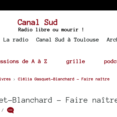
Canal Sud
Radio libre ou mourir !
La radio
Canal Sud à Toulouse
Arc
issions de A à Z
grille
podc
ivres
>
Clélia Gasquet-Blanchard - Faire naître
et-Blanchard - Faire naîtr
/