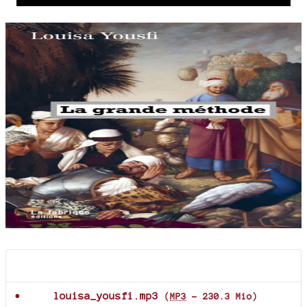
Player
Documents joints
louisa_yousfi.mp3
(
MP3
-
230.3 Mio
)