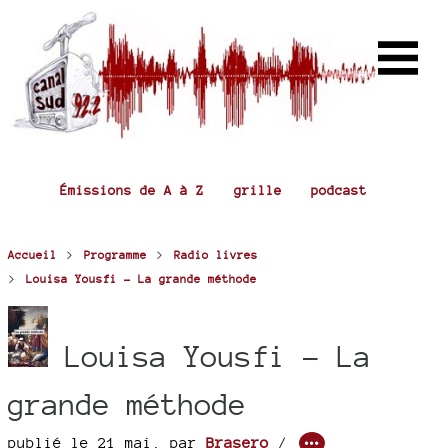
Émissions de A à Z
grille
podcast
>
>
Accueil
Programme
Radio livres
>
Louisa Yousfi - La grande méthode
Louisa Yousfi - La
grande méthode
publié le 21 mai
,
par
Brasero
/