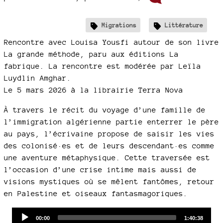
Migrations
Littérature
Rencontre avec Louisa Yousfi autour de son livre
La grande méthode, paru aux éditions La
fabrique. La rencontre est modérée par Leïla
Luydlin Amghar.
Le 5 mars 2026 à la librairie Terra Nova
À travers le récit du voyage d’une famille de
l’immigration algérienne partie enterrer le père
au pays, l’écrivaine propose de saisir les vies
des colonisé·es et de leurs descendant·es comme
une aventure métaphysique. Cette traversée est
l’occasion d’une crise intime mais aussi de
visions mystiques où se mêlent fantômes, retour
en Palestine et oiseaux fantasmagoriques.
Audio
Current
Total
00:00
1:40:38
time
duration