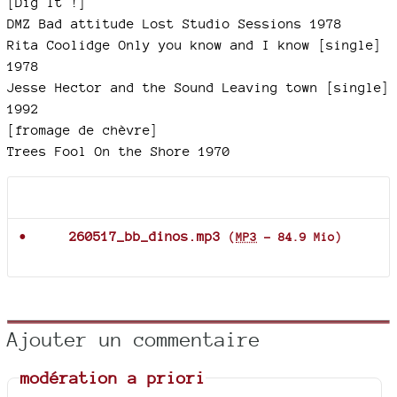
[Dig It !]
DMZ Bad attitude Lost Studio Sessions 1978
Rita Coolidge Only you know and I know [single]
1978
Jesse Hector and the Sound Leaving town [single]
1992
[fromage de chèvre]
Trees Fool On the Shore 1970
Documents joints
260517_bb_dinos.mp3
(
MP3
-
84.9 Mio
)
Ajouter un commentaire
modération a priori