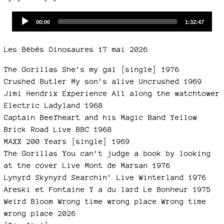
Audio
Current
Total
00:00
1:32:47
time
duration
Player
Les Bébés Dinosaures 17 mai 2026
The Gorillas She’s my gal [single] 1976
Crushed Butler My son’s alive Uncrushed 1969
Jimi Hendrix Experience All along the watchtower
Electric Ladyland 1968
Captain Beefheart and his Magic Band Yellow
Brick Road Live BBC 1968
MAXX 200 Years [single] 1969
The Gorillas You can’t judge a book by looking
at the cover Live Mont de Marsan 1976
Lynyrd Skynyrd Searchin’ Live Winterland 1976
Areski et Fontaine Y a du lard Le Bonheur 1975
Weird Bloom Wrong time wrong place Wrong time
wrong place 2026