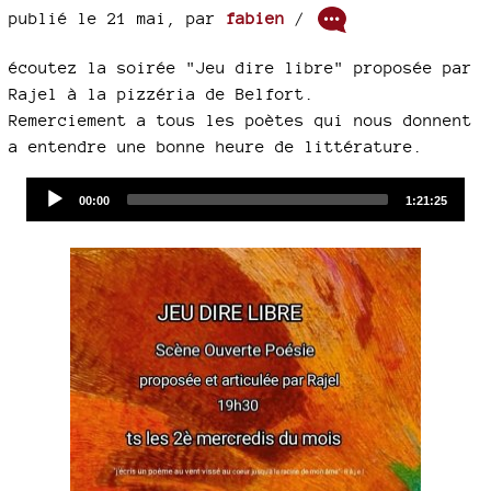
publié le 21 mai
,
par
fabien
/
écoutez la soirée "Jeu dire libre" proposée par
Rajel à la pizzéria de Belfort.
Remerciement a tous les poètes qui nous donnent
a entendre une bonne heure de littérature.
Audio
Current
Total
00:00
1:21:25
time
duration
Player