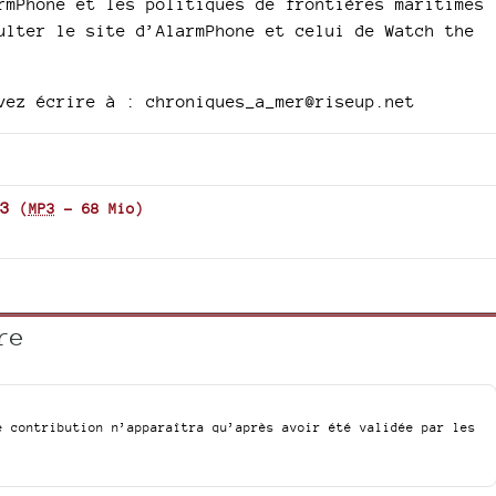
rmPhone et les politiques de frontières maritimes
ulter le site d’AlarmPhone et celui de Watch the
vez écrire à : chroniques_a_mer@riseup.net
3
(
MP3
-
68 Mio
)
re
e contribution n’apparaîtra qu’après avoir été validée par les