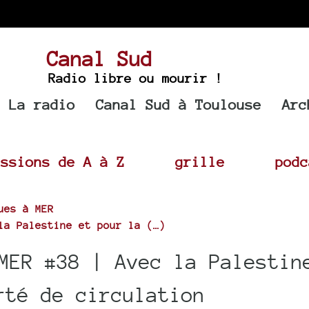
Canal Sud
Radio libre ou mourir !
La radio
Canal Sud à Toulouse
Arc
issions de A à Z
grille
podc
ues à MER
la Palestine et pour la (…)
MER #38 | Avec la Palestin
rté de circulation