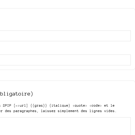
obligatoire)
is SPIP
[->url] {{gras}} {italique} <quote> <code>
et le
er des paragraphes, laissez simplement des lignes vides.