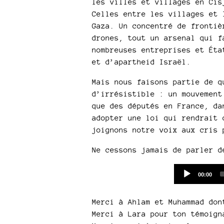
les villes et villages en Cis
Celles entre les villages et 
Gaza. Un concentré de frontiè
drones, tout un arsenal qui f
nombreuses entreprises et Éta
et d’apartheid Israël.
Mais nous faisons partie de q
d’irrésistible : un mouvement
que des députés en France, da
adopter une loi qui rendrait 
joignons notre voix aux cris 
Ne cessons jamais de parler d
Current
00:00
time
Merci à Ahlam et Muhammad don
Merci à Lara pour ton témoign