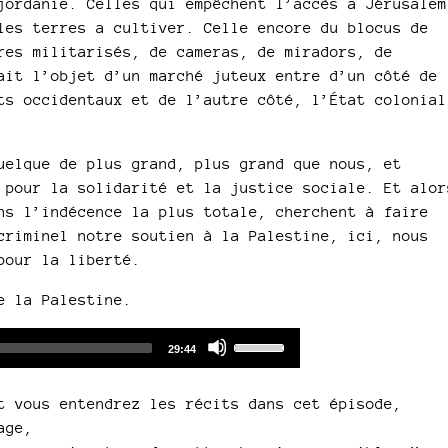
jordanie. Celles qui empêchent l’accès a Jérusalem
les terres a cultiver. Celle encore du blocus de
res militarisés, de cameras, de miradors, de
ait l’objet d’un marché juteux entre d’un côté de
ts occidentaux et de l’autre côté, l’État colonial
uelque de plus grand, plus grand que nous, et
 pour la solidarité et la justice sociale. Et alor
ns l’indécence la plus totale, cherchent à faire
criminel notre soutien à la Palestine, ici, nous
pour la liberté.
e la Palestine.
Audio
Use
Total
29:44
duration
Player
Up/Down
Arrow
t vous entendrez les récits dans cet épisode,
keys
age,
to