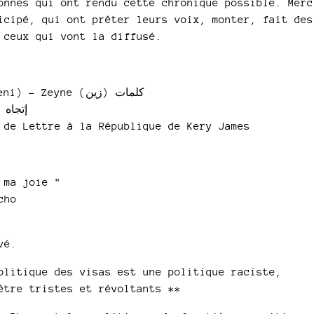
onnes qui ont rendu cette chronique possible. Merc
increase
icipé, qui ont prêter leurs voix, monter, fait des
or
 ceux qui vont la diffusé.
decrease
volume.
رجاوي فلسطيني (Rajawi Falasteeni) - Zeyne (زين) كلمات
إتجاه - بلا ح
 de Lettre à la République de Kery James
 ma joie "
cho
vé.
olitique des visas est une politique raciste,
être tristes et révoltants **