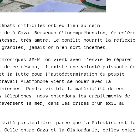
débats difficiles ont eu lieu au sein
cide à Gaza. Beaucoup d’incompréhension, de colère
stesse, très amère. Le conflit nourrit la réflexio
 grandies, jamais on n’en sort indemnes.
chroniques àMER, on vient avec l’envie de réparer
n de ce réseau, il existe une volonté puissante de
et la lutte pour l’autodétermination du peuple
travail Alarmphone vient se nouer avec la
iniennes. Rendre visible la matérialité de ces
s téléphones, nous entendons les crépitements de
raversent la mer, dans les bribes d’un exil au
essité particulière, parce que la Palestine est le
. Celle entre Gaza et la Cisjordanie, celles entre