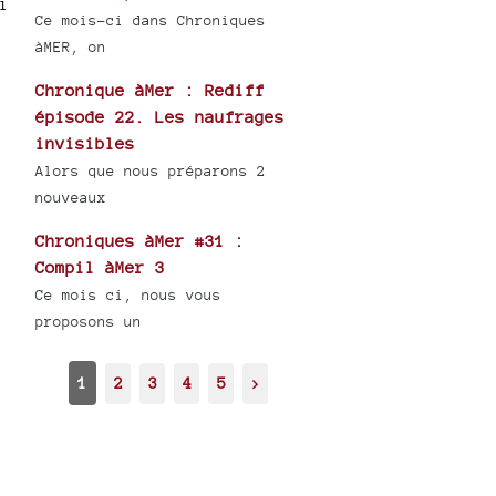
i
Ce mois-ci dans Chroniques
àMER, on
Chronique àMer : Rediff
épisode 22. Les naufrages
invisibles
Alors que nous préparons 2
nouveaux
Chroniques àMer #31 :
Compil àMer 3
Ce mois ci, nous vous
proposons un
1
2
3
4
5
>