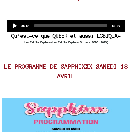
Audio
Current
Total
00:00
05:52
time
duration
Player
Qu’est-ce que QUEER et aussi LGBTQIA+
Les Petits Papiers/Les Petits Papiers 31 mars 2026 (2026)
LE PROGRAMME DE SAPPHIXXX SAMEDI 18
AVRIL