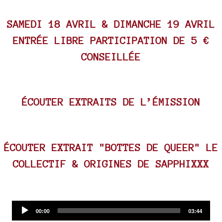
SAMEDI 18 AVRIL & DIMANCHE 19 AVRIL
ENTRÉE LIBRE PARTICIPATION DE 5 €
CONSEILLÉE
ÉCOUTER EXTRAITS DE L’ÉMISSION
ÉCOUTER EXTRAIT "BOTTES DE QUEER" LE
COLLECTIF & ORIGINES DE SAPPHIXXX
Audio
Current
Total
00:00
03:44
time
duration
Player