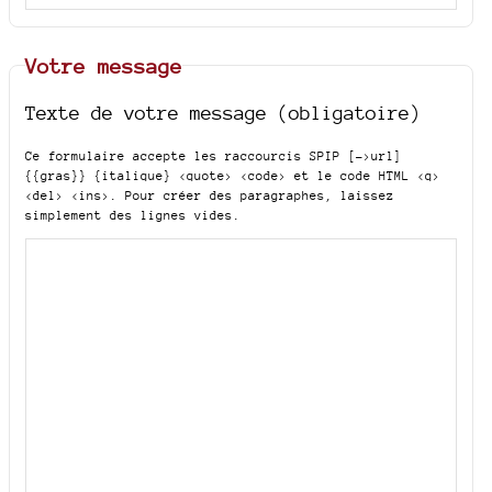
Votre message
Texte de votre message (obligatoire)
Ce formulaire accepte les raccourcis SPIP
[->url]
{{gras}} {italique} <quote> <code>
et le code HTML
<q>
<del> <ins>
. Pour créer des paragraphes, laissez
simplement des lignes vides.