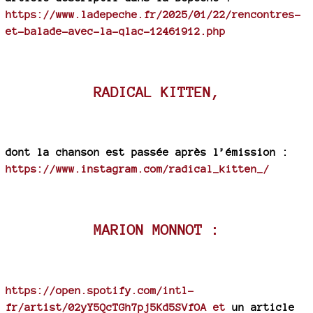
https://www.ladepeche.fr/2025/01/22/rencontres-
et-balade-avec-la-qlac-12461912.php
RADICAL KITTEN,
dont la chanson est passée après l’émission :
https://www.instagram.com/radical_kitten_/
MARION MONNOT :
https://open.spotify.com/intl-
fr/artist/02yY5QcTGh7pj5Kd5SVfOA et
un article