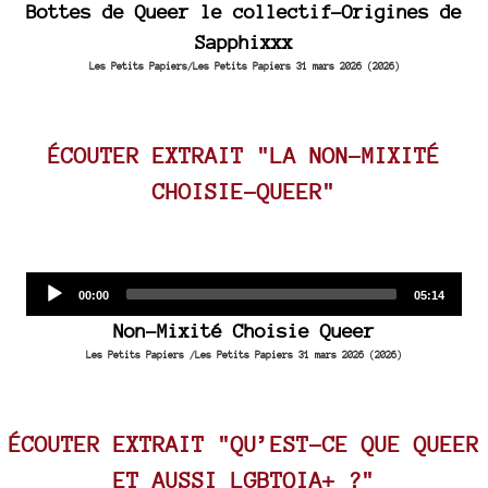
Bottes de Queer le collectif-Origines de
Sapphixxx
Les Petits Papiers/Les Petits Papiers 31 mars 2026 (2026)
ÉCOUTER EXTRAIT "LA NON-MIXITÉ
CHOISIE-QUEER"
Audio
Current
Total
00:00
05:14
time
duration
Player
Non-Mixité Choisie Queer
Les Petits Papiers /Les Petits Papiers 31 mars 2026 (2026)
ÉCOUTER EXTRAIT "QU’EST-CE QUE QUEER
ET AUSSI LGBTQIA+ ?"