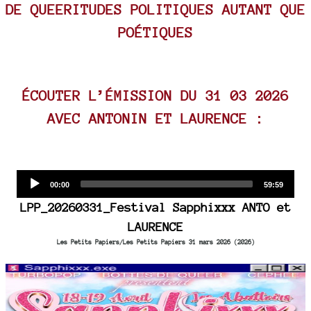
DE QUEERITUDES POLITIQUES AUTANT QUE
POÉTIQUES
ÉCOUTER L’ÉMISSION DU 31 03 2026
AVEC ANTONIN ET LAURENCE :
Audio
Current
Total
00:00
59:59
time
duration
Player
LPP_20260331_Festival Sapphixxx ANTO et
LAURENCE
Les Petits Papiers/Les Petits Papiers 31 mars 2026 (2026)