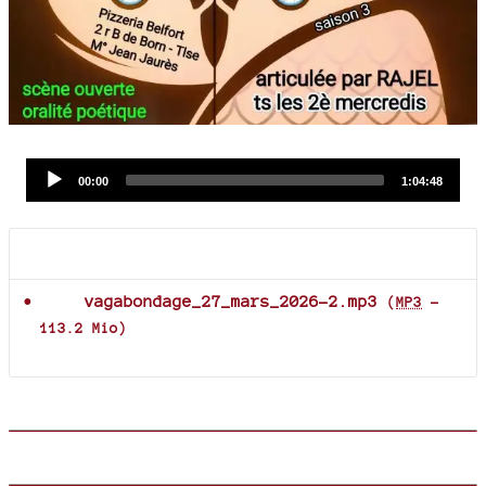
Audio
Current
Total
00:00
1:04:48
time
duration
Player
Documents joints
vagabondage_27_mars_2026-2.mp3
(
MP3
-
113.2 Mio
)