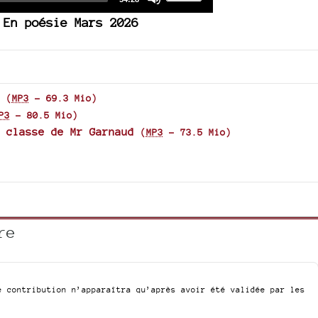
or
duration
Player
Up/Down
decrease
En poésie Mars 2026
Arrow
volume.
keys
to
increase
or
(
MP3
-
69.3 Mio
)
decrease
P3
-
80.5 Mio
)
volume.
 classe de Mr Garnaud
(
MP3
-
73.5 Mio
)
re
e contribution n’apparaîtra qu’après avoir été validée par les