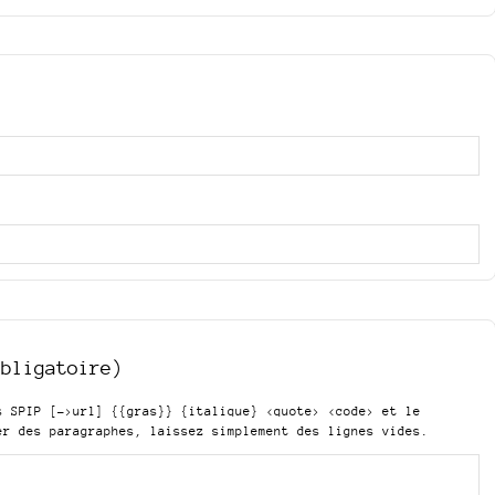
obligatoire)
is SPIP
[->url] {{gras}} {italique} <quote> <code>
et le
er des paragraphes, laissez simplement des lignes vides.