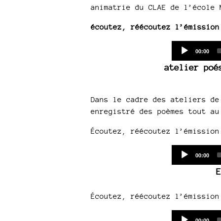
animatrie du CLAE de l’école 
écoutez, réécoutez l’émission
Current
00:00
time
atelier poé
Dans le cadre des ateliers de
enregistré des poèmes tout au
Écoutez, réécoutez l’émission
Current
00:00
time
E
Écoutez, réécoutez l’émission
Current
00:00