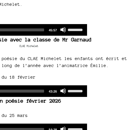
Michelet.
Audio
Use
Total
45:57
duration
Player
Up/Down
sie avec la classe de Mr Garnaud
Arrow
CLAE Michelet
keys
to
 poésie du CLAE Michelet les enfants ont écrit et
increase
 long de l’année avec l’animatrice Émilie.
or
decrease
 du 18 février
volume.
Audio
Use
Total
43:26
duration
Player
Up/Down
n poésie février 2026
Arrow
keys
 du 25 mars
to
increase
Audio
Use
Total
54:28