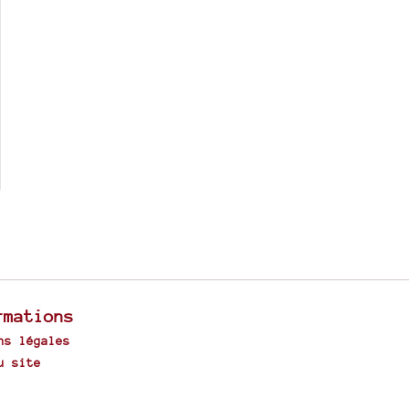
rmations
ns légales
u site