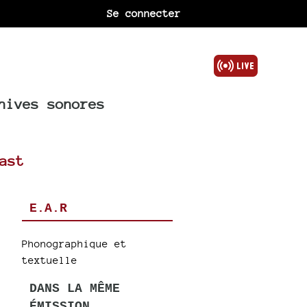
Se connecter
hives sonores
ast
E.A.R
Phonographique et
textuelle
DANS LA MÊME
ÉMISSION