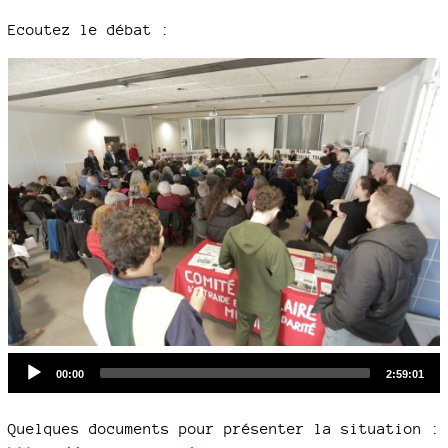
Ecoutez le débat :
Audio
Current
Total
00:00
2:59:01
time
duration
Player
Quelques documents pour présenter la situation :