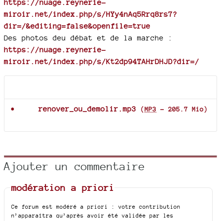
https://nuage.reynerie-
miroir.net/index.php/s/HYy4nAq5Rrq8rs7?
dir=/&editing=false&openfile=true
Des photos deu débat et de la marche :
https://nuage.reynerie-
miroir.net/index.php/s/Kt2dp94TAHrDHJD?dir=/
Documents joints
renover_ou_demolir.mp3
(
MP3
-
205.7 Mio
)
Ajouter un commentaire
modération a priori
Ce forum est modéré a priori : votre contribution
n’apparaîtra qu’après avoir été validée par les