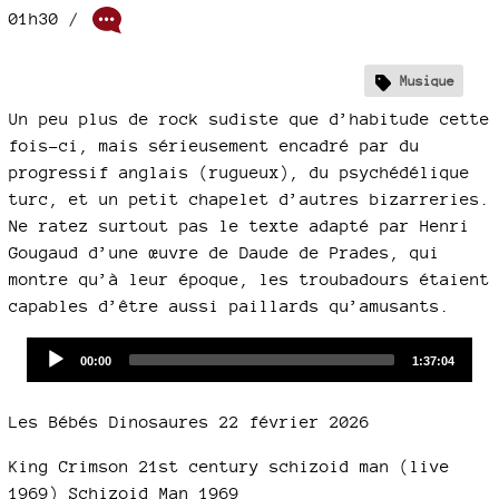
01h30
/
Musique
Un peu plus de rock sudiste que d’habitude cette
fois-ci, mais sérieusement encadré par du
progressif anglais (rugueux), du psychédélique
turc, et un petit chapelet d’autres bizarreries.
Ne ratez surtout pas le texte adapté par Henri
Gougaud d’une œuvre de Daude de Prades, qui
montre qu’à leur époque, les troubadours étaient
capables d’être aussi paillards qu’amusants.
Audio
Current
Total
00:00
1:37:04
time
duration
Player
Les Bébés Dinosaures 22 février 2026
King Crimson 21st century schizoid man (live
1969) Schizoid Man 1969