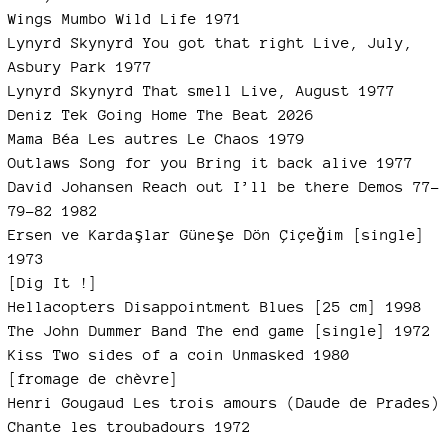
Wings Mumbo Wild Life 1971
Lynyrd Skynyrd You got that right Live, July,
Asbury Park 1977
Lynyrd Skynyrd That smell Live, August 1977
Deniz Tek Going Home The Beat 2026
Mama Béa Les autres Le Chaos 1979
Outlaws Song for you Bring it back alive 1977
David Johansen Reach out I’ll be there Demos 77-
79-82 1982
Ersen ve Kardaşlar Güneşe Dön Çiçeğim [single]
1973
[Dig It !]
Hellacopters Disappointment Blues [25 cm] 1998
The John Dummer Band The end game [single] 1972
Kiss Two sides of a coin Unmasked 1980
[fromage de chèvre]
Henri Gougaud Les trois amours (Daude de Prades)
Chante les troubadours 1972