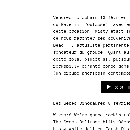
Vendredi prochain 13 février,
du Ravelin, Toulouse), avec e
cette occasion, Misty était i
de nous raconter ses souvenir
Dead — l’actualité pertinente
fondateur du groupe. Quant au
cette fois, plutôt si, puisqu
rockabilly déjanté fondé dans
(un groupe américain contempo
Current
00:00
time
Les Bébés Dinosaures 8 févrie
Wizzard We’re gonna rock’n’ro
The Sweet Ballroom blitz Oden
Misty White Hell on Earth Dis