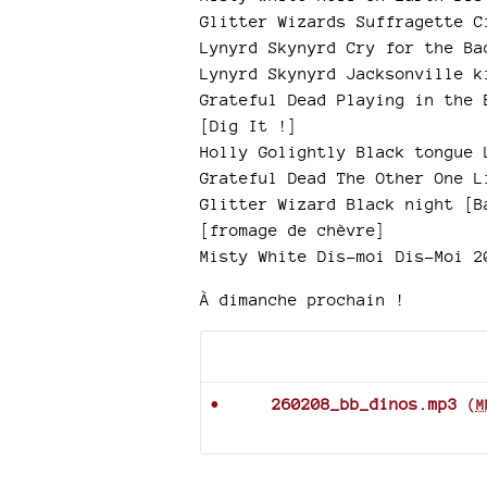
Glitter Wizards Suffragette C
Lynyrd Skynyrd Cry for the Ba
Lynyrd Skynyrd Jacksonville k
Grateful Dead Playing in the 
[Dig It !]
Holly Golightly Black tongue 
Grateful Dead The Other One L
Glitter Wizard Black night [B
[fromage de chèvre]
Misty White Dis-moi Dis-Moi 2
À dimanche prochain !
Documents joints
260208_bb_dinos.mp3
(
M