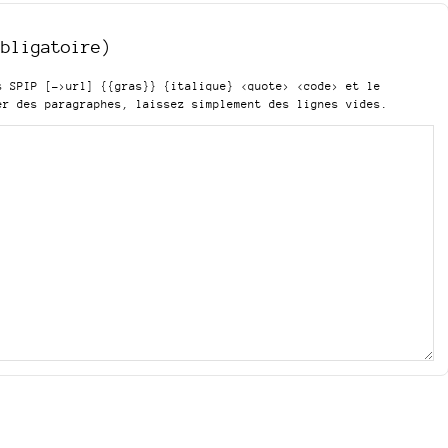
obligatoire)
is SPIP
[->url] {{gras}} {italique} <quote> <code>
et le
er des paragraphes, laissez simplement des lignes vides.