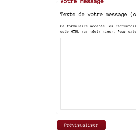
Votre message
Texte de votre message (
Ce formulaire accepte les raccourc
code HTML
<q> <del> <ins>
. Pour cré