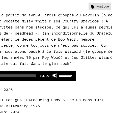
Musique
 à partir de 19h30, trois groupes au Ravelin (plac
n vedette Misty White & les Country Bravidos ! À
nvitée dans nos studios, ce qui lui a aussi permis
s de « deadhead », fan inconditionnelle du Gratefu
 étant le décès récent de Bob Weir, membre
 reste, comme toujours ce n’est pas sorcier. Ou
e nous avons passé à la fois Wizzard (le groupe de
 les années 70 par Roy Wood) et les Glitter Wizard
rain qui fait dans le glam rock).
Audio
Use
Total
1:33:22
duration
Player
Up/Down
Arrow
r 2026
keys
to
ll tonight Introducing Eddy & the Falcons 1974
increase
se Blitzkrieg 1976
or
-Moi 2024