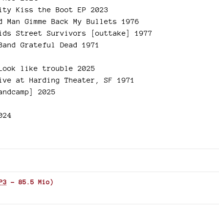
decrease
ity Kiss the Boot EP 2023
volume.
d Man Gimme Back My Bullets 1976
ids Street Survivors [outtake] 1977
Band Grateful Dead 1971
Look like trouble 2025
ive at Harding Theater, SF 1971
andcamp] 2025
024
P3
-
85.5 Mio
)