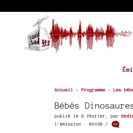
Ém
Accueil
>
Programme
>
Les béb
Bébés Dinosaure
publié le 8 février
,
par
bbdi
l'émission : 01h30
/