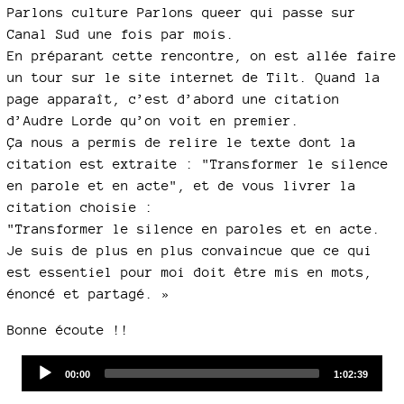
Parlons culture Parlons queer qui passe sur
Canal Sud une fois par mois.
En préparant cette rencontre, on est allée faire
un tour sur le site internet de Tilt. Quand la
page apparaît, c’est d’abord une citation
d’Audre Lorde qu’on voit en premier.
Ça nous a permis de relire le texte dont la
citation est extraite : "Transformer le silence
en parole et en acte", et de vous livrer la
citation choisie :
"Transformer le silence en paroles et en acte.
Je suis de plus en plus convaincue que ce qui
est essentiel pour moi doit être mis en mots,
énoncé et partagé. »
Bonne écoute !!
Audio
Current
Total
00:00
1:02:39
time
duration
Player