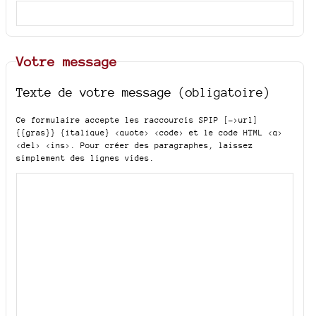
Votre message
Texte de votre message (obligatoire)
Ce formulaire accepte les raccourcis SPIP
[->url]
{{gras}} {italique} <quote> <code>
et le code HTML
<q>
<del> <ins>
. Pour créer des paragraphes, laissez
simplement des lignes vides.