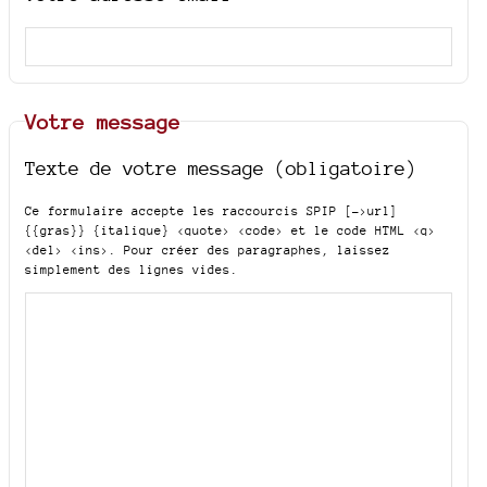
Votre message
Texte de votre message (obligatoire)
Ce formulaire accepte les raccourcis SPIP
[->url]
{{gras}} {italique} <quote> <code>
et le code HTML
<q>
<del> <ins>
. Pour créer des paragraphes, laissez
simplement des lignes vides.