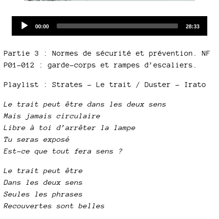
Audio
Current
Total
00:00
28:33
time
duration
Player
Partie 3 : Normes de sécurité et prévention. NF
P01-012 : garde-corps et rampes d’escaliers.
Playlist : Strates - Le trait / Duster – Irato
Le trait peut être dans les deux sens
Mais jamais circulaire
Libre à toi d’arrêter la lampe
Tu seras exposé
Est-ce que tout fera sens ?
Le trait peut être
Dans les deux sens
Seules les phrases
Recouvertes sont belles