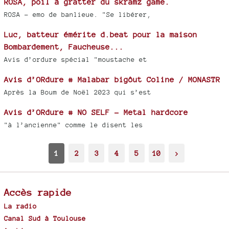
ROSA, poil à gratter du skramz game.
ROSA - emo de banlieue. "Se libérer,
Luc, batteur émérite d.beat pour la maison
Bombardement, Faucheuse...
Avis d’ordure spécial "moustache et
Avis d’ORdure # Malabar bigôut Coline / MONASTR
Après la Boum de Noël 2023 qui s’est
Avis d’ORdure # NO SELF - Metal hardcore
"à l’ancienne" comme le disent les
1
2
3
4
5
10
>
Accès rapide
La radio
Canal Sud à Toulouse