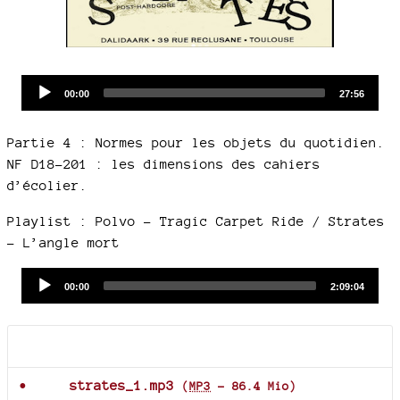
Audio
Current
Total
00:00
27:56
time
duration
Player
Partie 4 : Normes pour les objets du quotidien.
NF D18-201 : les dimensions des cahiers
d’écolier.
Playlist : Polvo - Tragic Carpet Ride / Strates
- L’angle mort
Audio
Current
Total
00:00
2:09:04
time
duration
Player
Documents joints
strates_1.mp3
(
MP3
-
86.4 Mio
)