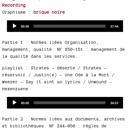
Recording
Graphisme :
brique noire
Audio
Current
Total
00:00
37:44
time
duration
Player
Partie 1 : Normes liées Organisation,
management, qualité. NF X50-151 : management de
la qualité dans les services.
playlist : Strates - déserte / Strates -
réservoir / Justin(e) - Une Ode à la Mort /
Weezer - Say it aint so lyrics / Unwound –
Hexenzsene
Audio
Current
Total
00:00
34:57
time
duration
Player
Partie 2 : Normes liées aux documents, archives
et bibliothèques. NF Z44-050 : règles de