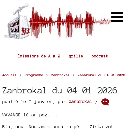
Émissions de A à Z
grille
podcast
>
>
>
Accueil
Programme
Zanbrokal
Zanbrokal du 04 01 2026
Zanbrokal du 04 01 2026
publié le 7 janvier
,
par
zanbrokal
/
VAVANGE lé an poz....
Bin, nou. Nou amiz anou in pé... Ziska zot