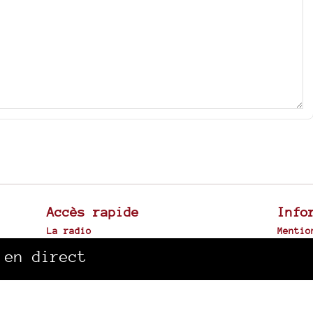
Accès rapide
Info
La radio
Mentio
Canal Sud à Toulouse
Plan d
 en direct
Archives sonores
Spip