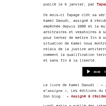
publié le 6 janvier
,
par
Tapa
Ce mois-ci Tapage clôt sa sér
Kamel Daoudi, assigné à résid
empêchée depuis 2008 et la mu
arbitraires et vexatoires à s
pour tenter de mettre fin à s
situation de Kamel nous montr
relais de la justice antiterr
comment la qualification terr
et sans fin à la liberté.
Current
00:00
time
Le livre de Kamel Daoudi :
« 
m’assigne »
, Les éditions du 
Son blog : «
Assigné à réside
Lundi matin a publié des inte