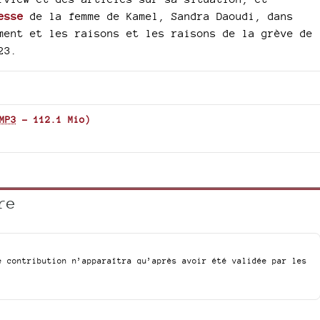
decrease
esse
de la femme de Kamel, Sandra Daoudi, dans
volume.
ment et les raisons et les raisons de la grève de
23.
MP3
-
112.1 Mio
)
re
e contribution n’apparaîtra qu’après avoir été validée par les