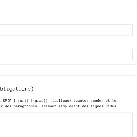
obligatoire)
is SPIP
[->url] {{gras}} {italique} <quote> <code>
et le
er des paragraphes, laissez simplement des lignes vides.