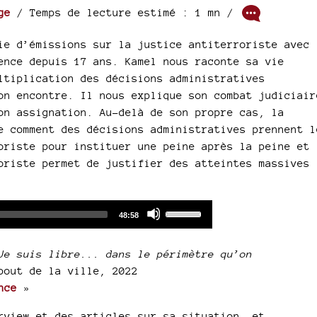
ge
/ Temps de lecture estimé : 1 mn /
ie d’émissions sur la justice antiterroriste avec
ence depuis 17 ans. Kamel nous raconte sa vie
ltiplication des décisions administratives
on encontre. Il nous explique son combat judiciair
on assignation. Au-delà de son propre cas, la
e comment des décisions administratives prennent l
oriste pour instituer une peine après la peine et
oriste permet de justifier des atteintes massives
Audio
Use
Total
48:58
duration
Player
Up/Down
Arrow
Je suis libre... dans le périmètre qu’on
keys
bout de la ville, 2022
to
nce
»
increase
or
rview et des articles sur sa situation, et