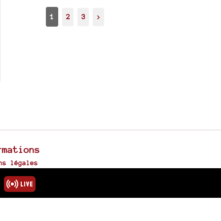
1
2
3
>
rmations
ns légales
u site