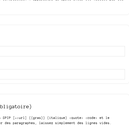
obligatoire)
is SPIP
[->url] {{gras}} {italique} <quote> <code>
et le
er des paragraphes, laissez simplement des lignes vides.