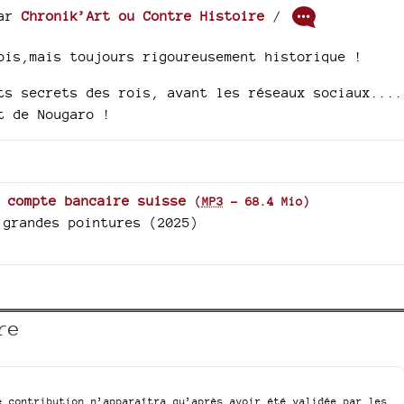
ar
Chronik’Art ou Contre Histoire
/
ois,mais toujours rigoureusement historique !
ts secrets des rois, avant les réseaux sociaux....
t de Nougaro !
 compte bancaire suisse
(
MP3
-
68.4 Mio
)
 grandes pointures (2025)
re
e contribution n’apparaîtra qu’après avoir été validée par les