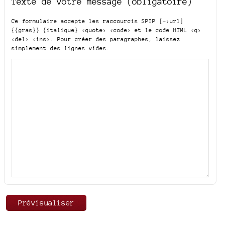
Texte de votre message (obligatoire)
Ce formulaire accepte les raccourcis SPIP
[->url]
{{gras}} {italique} <quote> <code>
et le code HTML
<q>
<del> <ins>
. Pour créer des paragraphes, laissez
simplement des lignes vides.