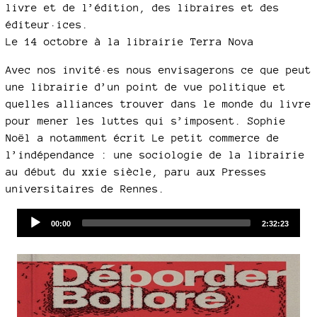
livre et de l’édition, des libraires et des
éditeur·ices.
Le 14 octobre à la librairie Terra Nova
Avec nos invité·es nous envisagerons ce que peut
une librairie d’un point de vue politique et
quelles alliances trouver dans le monde du livre
pour mener les luttes qui s’imposent. Sophie
Noël a notamment écrit Le petit commerce de
l’indépendance : une sociologie de la librairie
au début du xxie siècle, paru aux Presses
universitaires de Rennes.
Audio
Current
Total
00:00
2:32:23
time
duration
Player