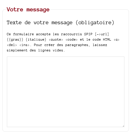
Votre message
Texte de votre message (obligatoire)
Ce formulaire accepte les raccourcis SPIP
[->url]
{{gras}} {italique} <quote> <code>
et le code HTML
<q>
<del> <ins>
. Pour créer des paragraphes, laissez
simplement des lignes vides.