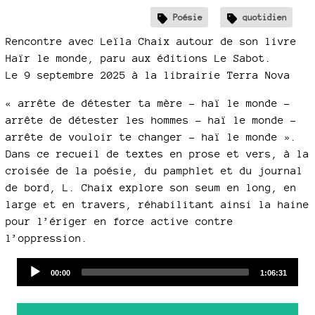
Poésie
quotidien
Rencontre avec Leïla Chaix autour de son livre
Haïr le monde, paru aux éditions Le Sabot.
Le 9 septembre 2025 à la librairie Terra Nova
« arrête de détester ta mère – haï le monde –
arrête de détester les hommes – haï le monde –
arrête de vouloir te changer – haï le monde ».
Dans ce recueil de textes en prose et vers, à la
croisée de la poésie, du pamphlet et du journal
de bord, L. Chaix explore son seum en long, en
large et en travers, réhabilitant ainsi la haine
pour l’ériger en force active contre
l’oppression.
Audio
Current
Total
00:00
1:06:31
time
duration
Player