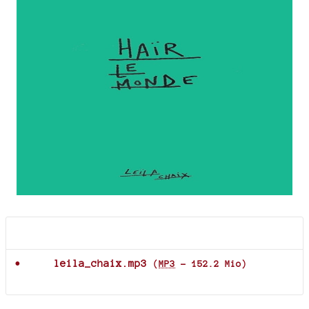
Documents joints
leila_chaix.mp3
(
MP3
-
152.2 Mio
)