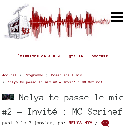
Émissions de A à Z
grille
podcast
>
>
Accueil
Programme
Passe moi l’mic
>
Nelya te passe le mic #2 - Invité : MC Scrinef
Nelya te passe le mic
#2 - Invité : MC Scrinef
publié le 3 janvier
,
par
NELYA NYA
/