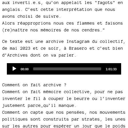
aux inverti.e.s, qu’on appelait les "fagots" en
anglais. C’est cette interprétation que nous
avons choisi de suivre.
Alors réapproprions nous ces flammes et faisons
(re)naître nos mémoires de nos cendres."
Ce texte est une archive Instagram du collectif,
de mai 2023 et ce soir, à Brasero et c’est bien
d’Archives dont on va parler.
Audio
Current
Total
00:00
1:01:33
time
duration
Player
Comment on fait archive ?
Comment on fait mémoire collective, pour ne pas
inventer le fil à couper le beurre ou l’inventer
justement parce_qu’il manque.
Comment on capte que nos pensées, nos mouvements
politiques sont construits par strates, les unes
sur les autres pour espérer un jour que le poids