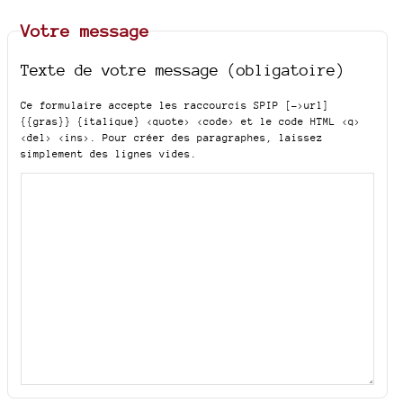
Votre message
Texte de votre message (obligatoire)
Ce formulaire accepte les raccourcis SPIP
[->url]
{{gras}} {italique} <quote> <code>
et le code HTML
<q>
<del> <ins>
. Pour créer des paragraphes, laissez
simplement des lignes vides.