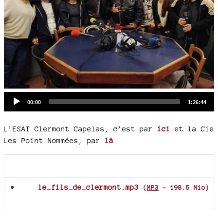
Audio
Current
Total
00:00
1:26:44
time
duration
Player
L’ESAT Clermont Capelas, c’est par
ici
et la Cie
Les Point Nommées, par
là
Documents joints
le_fils_de_clermont.mp3
(
MP3
-
198.5 Mio
)