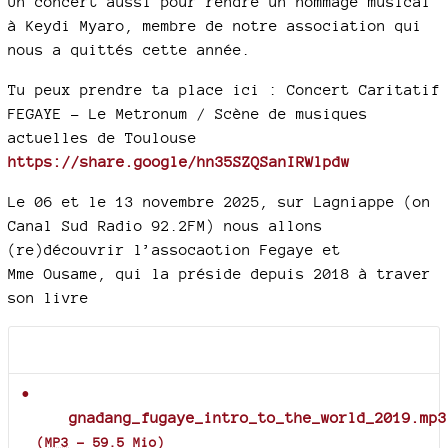
Un concert aussi pour rendre un hommage musical
à Keydi Myaro, membre de notre association qui
nous a quittés cette année.
Tu peux prendre ta place ici : Concert Caritatif
FEGAYE - Le Metronum / Scène de musiques
actuelles de Toulouse
https://share.google/hn35SZQSanIRWlpdw
Le 06 et le 13 novembre 2025, sur Lagniappe (on
Canal Sud Radio 92.2FM) nous allons
(re)découvrir l’assocaotion Fegaye et
Mme Ousame, qui la préside depuis 2018 à traver
son livre
Documents joints
gnadang_fugaye_intro_to_the_world_2019.mp3
(
MP3
-
59.5 Mio
)