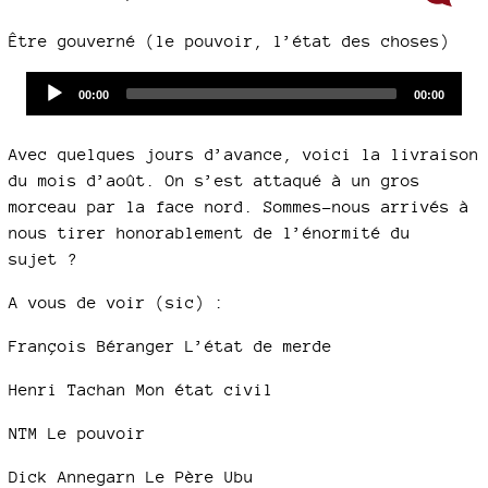
Être gouverné (le pouvoir, l’état des choses)
Audio
Current
Total
00:00
00:00
time
duration
Player
Avec quelques jours d’avance, voici la livraison
du mois d’août. On s’est attaqué à un gros
morceau par la face nord. Sommes-nous arrivés à
nous tirer honorablement de l’énormité du
sujet ?
A vous de voir (sic) :
François Béranger L’état de merde
Henri Tachan Mon état civil
NTM Le pouvoir
Dick Annegarn Le Père Ubu