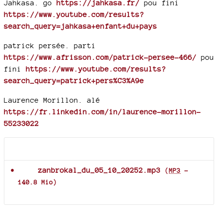
Jahkasa. go
https://jahkasa.fr/
pou fini
https://www.youtube.com/results?
search_query=jahkasa+enfant+du+pays
patrick persée. parti
https://www.afrisson.com/patrick-persee-466/
pou
fini
https://www.youtube.com/results?
search_query=patrick+pers%C3%A9e
Laurence Morillon. alé
https://fr.linkedin.com/in/laurence-morillon-
55233022
Documents joints
zanbrokal_du_05_10_20252.mp3
(
MP3
-
140.8 Mio
)