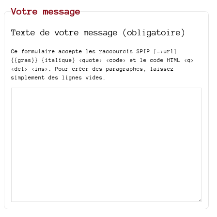
Votre message
Texte de votre message (obligatoire)
Ce formulaire accepte les raccourcis SPIP
[->url]
{{gras}} {italique} <quote> <code>
et le code HTML
<q>
<del> <ins>
. Pour créer des paragraphes, laissez
simplement des lignes vides.