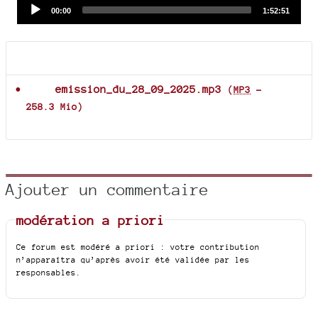
Audio
Current
Total
00:00
1:52:51
time
duration
Player
Documents joints
emission_du_28_09_2025.mp3
(
MP3
-
258.3 Mio
)
Ajouter un commentaire
modération a priori
Ce forum est modéré a priori : votre contribution
n’apparaîtra qu’après avoir été validée par les
responsables.