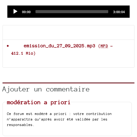
Audio
Current
Total
00:00
3:00:04
time
duration
Player
Documents joints
emission_du_27_09_2025.mp3
(
MP3
-
412.1 Mio
)
Ajouter un commentaire
modération a priori
Ce forum est modéré a priori : votre contribution
n’apparaîtra qu’après avoir été validée par les
responsables.