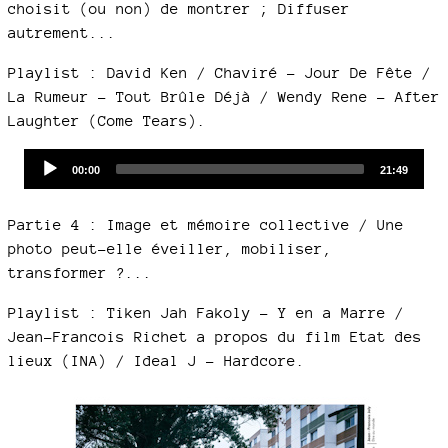
choisit (ou non) de montrer ; Diffuser
autrement...
Playlist : David Ken / Chaviré - Jour De Fête /
La Rumeur - Tout Brûle Déjà / Wendy Rene - After
Laughter (Come Tears).
Audio
Current
Total
00:00
21:49
time
duration
Player
Partie 4 : Image et mémoire collective / Une
photo peut-elle éveiller, mobiliser,
transformer ?...
Playlist : Tiken Jah Fakoly - Y en a Marre /
Jean-Francois Richet a propos du film Etat des
lieux (INA) / Ideal J - Hardcore.