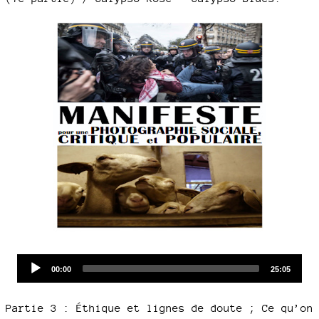
Audio
Current
Total
00:00
25:05
time
duration
Player
Partie 3 : Éthique et lignes de doute ; Ce qu’on