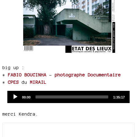
big up :
*
FABIO BOUCINHA
-
photographe Documentaire
*
CPES
du
MIRAIL
Audio
Current
Total
00:00
1:35:17
time
duration
Player
merci Kendra.
Documents joints