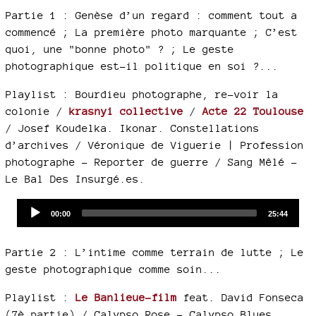
Partie 1 : Genèse d’un regard : comment tout a
commencé ; La première photo marquante ; C’est
quoi, une "bonne photo" ? ; Le geste
photographique est-il politique en soi ?...
Playlist : Bourdieu photographe, re-voir la
colonie /
krasnyi collective
/
Acte 22 Toulouse
/ Josef Koudelka. Ikonar. Constellations
d’archives / Véronique de Viguerie | Profession
photographe - Reporter de guerre / Sang Mêlé -
Le Bal Des Insurgé.es.
Audio
Current
Total
00:00
25:44
time
duration
Player
Partie 2 : L’intime comme terrain de lutte ; Le
geste photographique comme soin...
Playlist :
Le Banlieue-film
feat. David Fonseca
(7è partie) / Calypso Rose - Calypso Blues.