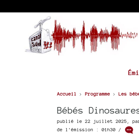
Ém
Accueil
>
Programme
>
Les béb
Bébés Dinosaure
publié le 22 juillet 2025
,
p
de l'émission : 01h30
/