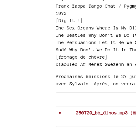
Frank Zappa Tango Chat / Pygm
1973
[Dig It !]
The Sex Organs Where Is My Di
The Beatles Why Don’t We Do I
The Persuasions Let It Be We 
Mudd Why Don’t We Do It In Th
[fromage de chèvre]
Diaouled Ar Menez Gwezenn an 
Prochaines émissions le 27 ju
avec Sylvain. Après, on verra
Documents joints
250720_bb_dinos.mp3
(
M