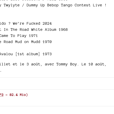
y Twylyte / Dummy Up Bebop Tango Contest Live !
ldo ? We’re Fucked 2024
t In The Road White Album 1968
Came To Play 1971
e Road Mud on Mudd 1970
Avalou [1st album] 1973
illet et le 3 août, avec Tommy Boy. Le 10 août,
…
P3
-
82.4 Mio
)