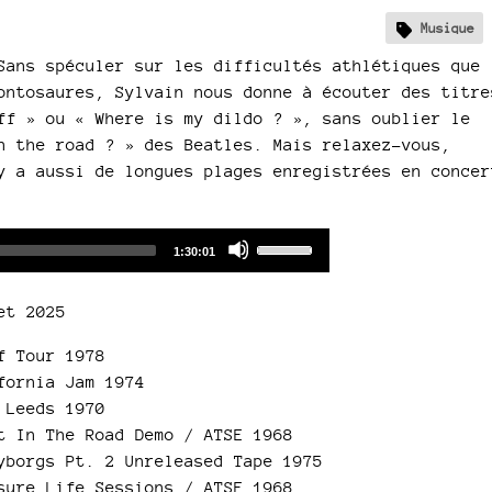
Musique
Sans spéculer sur les difficultés athlétiques que
ontosaures, Sylvain nous donne à écouter des titre
ff » ou « Where is my dildo ? », sans oublier le
n the road ? » des Beatles. Mais relaxez-vous,
y a aussi de longues plages enregistrées en concer
Audio
Use
Total
1:30:01
duration
Player
Up/Down
Arrow
et 2025
keys
to
f Tour 1978
increase
fornia Jam 1974
or
 Leeds 1970
decrease
t In The Road Demo / ATSE 1968
volume.
yborgs Pt. 2 Unreleased Tape 1975
sure Life Sessions / ATSE 1968