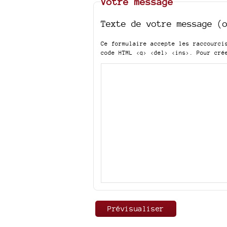
Votre message
Texte de votre message (
Ce formulaire accepte les raccourc
code HTML
<q> <del> <ins>
. Pour cré