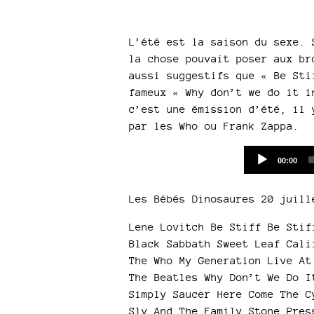
L’été est la saison du sexe. 
la chose pouvait poser aux br
aussi suggestifs que « Be Sti
fameux « Why don’t we do it i
c’est une émission d’été, il 
par les Who ou Frank Zappa.
Current
00:00
time
Les Bébés Dinosaures 20 juill
Lene Lovitch Be Stiff Be Stif
Black Sabbath Sweet Leaf Cali
The Who My Generation Live At
The Beatles Why Don’t We Do I
Simply Saucer Here Come The C
Sly And The Family Stone Pres