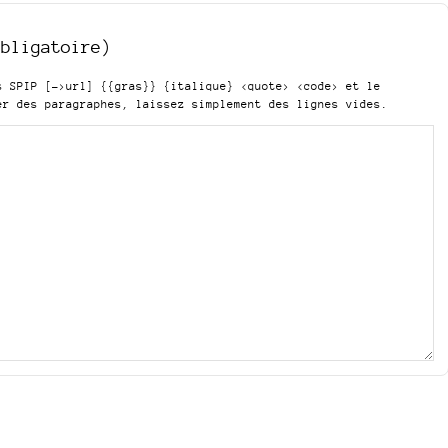
obligatoire)
is SPIP
[->url] {{gras}} {italique} <quote> <code>
et le
er des paragraphes, laissez simplement des lignes vides.