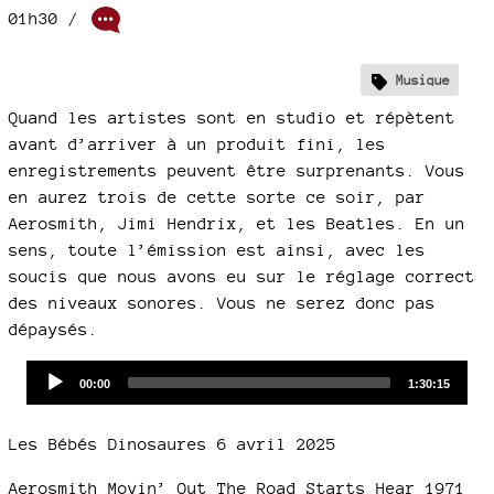
01h30
/
Musique
Quand les artistes sont en studio et répètent
avant d’arriver à un produit fini, les
enregistrements peuvent être surprenants. Vous
en aurez trois de cette sorte ce soir, par
Aerosmith, Jimi Hendrix, et les Beatles. En un
sens, toute l’émission est ainsi, avec les
soucis que nous avons eu sur le réglage correct
des niveaux sonores. Vous ne serez donc pas
dépaysés.
Audio
Current
Total
00:00
1:30:15
time
duration
Player
Les Bébés Dinosaures 6 avril 2025
Aerosmith Movin’ Out The Road Starts Hear 1971