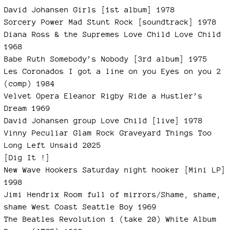
David Johansen Girls [1st album] 1978
Sorcery Power Mad Stunt Rock [soundtrack] 1978
Diana Ross & the Supremes Love Child Love Child
1968
Babe Ruth Somebody’s Nobody [3rd album] 1975
Les Coronados I got a line on you Eyes on you 2
(comp) 1984
Velvet Opera Eleanor Rigby Ride a Hustler’s
Dream 1969
David Johansen group Love Child [live] 1978
Vinny Peculiar Glam Rock Graveyard Things Too
Long Left Unsaid 2025
[Dig It !]
New Wave Hookers Saturday night hooker [Mini LP]
1998
Jimi Hendrix Room full of mirrors/Shame, shame,
shame West Coast Seattle Boy 1969
The Beatles Revolution 1 (take 20) White Album