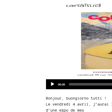
Current
00:00
time
Bonjour, buongiorno tutti !
Le vendredi 4 avril, j’aurai 
d’une expo de mes