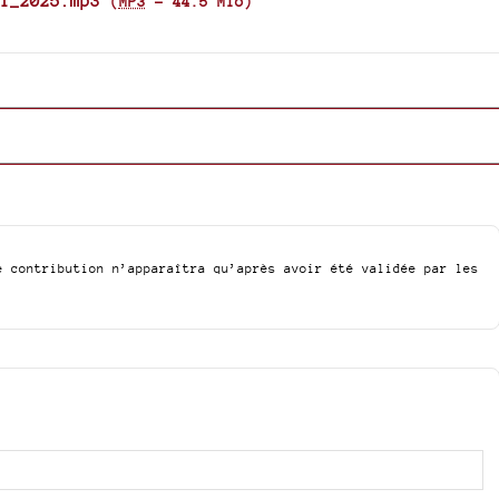
l_2025.mp3
(
MP3
-
44.5 Mio
)
e contribution n’apparaîtra qu’après avoir été validée par les