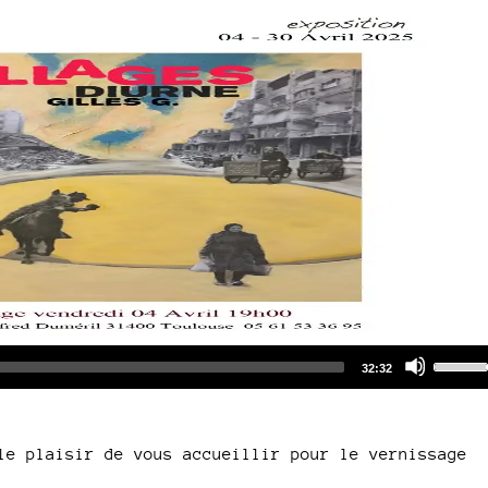
Audio
Use
Total
32:32
duration
Player
Up/Do
Arrow
keys
le plaisir de vous accueillir pour le vernissage
to
increa