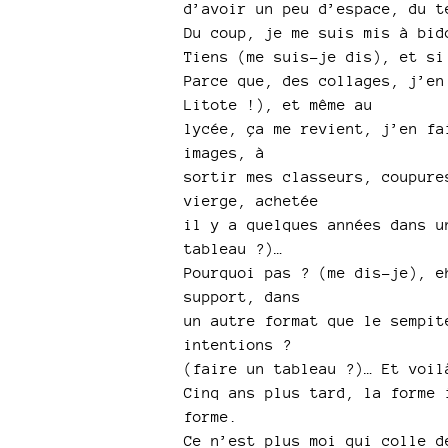
d’avoir un peu d’espace, du t
Du coup, je me suis mis à bid
Tiens (me suis-je dis), et si
Parce que, des collages, j’en
Litote !), et même au
lycée, ça me revient, j’en fa
images, à
sortir mes classeurs, coupure
vierge, achetée
il y a quelques années dans u
tableau ?)…
Pourquoi pas ? (me dis-je), e
support, dans
un autre format que le sempit
intentions ?
(faire un tableau ?)… Et voil
Cinq ans plus tard, la forme 
forme.
Ce n’est plus moi qui colle d