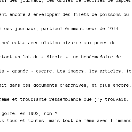
ssi des journaux, ces drôles de feuilles de papier
ent encore à envelopper des filets de poissons ou
i ces journaux, particulièrement ceux de 1914
encé cette accumulation bizarre aux puces de
etant un lot du « Miroir », un hebdomadaire de
la « grande » guerre. Les images, les articles, le
ait dans ces documents d’archives, et plus encore,
rême et troublante ressemblance que j’y trouvais,
 golfe… en 1992, non ?
us tous et toutes, mais tout de même avec l’immens