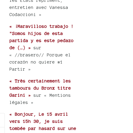
les États répriment,
entretien avec Vanessa
Codaccioni »
« ¡Maravilloso trabajo !
"Somos hijos de esta
partida y es este pedazo
de (…) »
sur
« //brasero// Porque el
corazón no quiere #1
Partir »
« Très certainement les
tambours du Bronx titre
Garini »
sur « Mentions
légales »
« Bonjour, Le 15 avril
vers 15h 30, je suis
tombée par hasard sur une