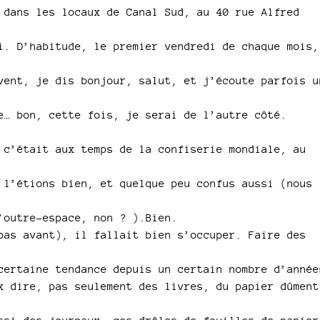
 dans les locaux de Canal Sud, au 40 rue Alfred
or
decre
i. D’habitude, le premier vendredi de chaque mois,
volum
vent, je dis bonjour, salut, et j’écoute parfois u
e… bon, cette fois, je serai de l’autre côté.
 c’était aux temps de la confiserie mondiale, au
 l’étions bien, et quelque peu confus aussi (nous
’outre-espace, non ? ).Bien.
pas avant), il fallait bien s’occuper. Faire des
certaine tendance depuis un certain nombre d’année
x dire, pas seulement des livres, du papier dûment