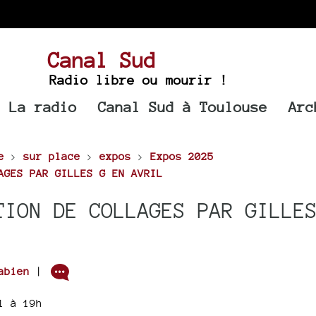
Canal Sud
Radio libre ou mourir !
La radio
Canal Sud à Toulouse
Arc
e
>
sur place
>
expos
>
Expos 2025
AGES PAR GILLES G EN AVRIL
TION DE COLLAGES PAR GILLE
abien
|
l à 19h