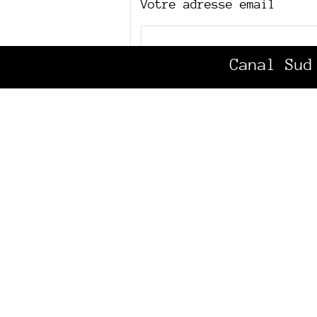
Votre adresse email
Canal Sud
Votre message
Texte de votre message (
Ce formulaire accepte les raccourc
code HTML
<q> <del> <ins>
. Pour cré