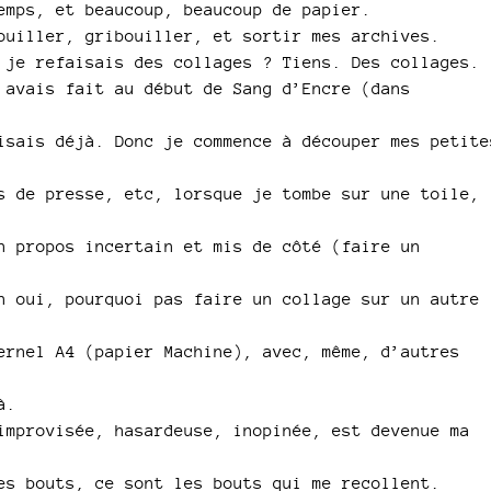
emps, et beaucoup, beaucoup de papier.
ouiller, gribouiller, et sortir mes archives.
 je refaisais des collages ? Tiens. Des collages.
 avais fait au début de Sang d’Encre (dans
isais déjà. Donc je commence à découper mes petite
s de presse, etc, lorsque je tombe sur une toile,
n propos incertain et mis de côté (faire un
h oui, pourquoi pas faire un collage sur un autre
ernel A4 (papier Machine), avec, même, d’autres
à.
improvisée, hasardeuse, inopinée, est devenue ma
es bouts, ce sont les bouts qui me recollent.