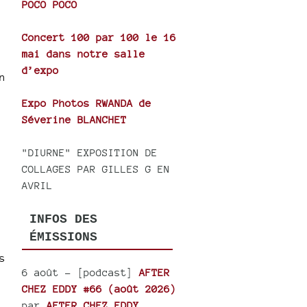
POCO POCO
ase
Concert 100 par 100 le 16
e.
mai dans notre salle
d’expo
n
Expo Photos RWANDA de
Séverine BLANCHET
"DIURNE" EXPOSITION DE
COLLAGES PAR GILLES G EN
AVRIL
INFOS DES
ÉMISSIONS
s
6 août
- [podcast]
AFTER
CHEZ EDDY #66 (août 2026)
par
AFTER CHEZ EDDY