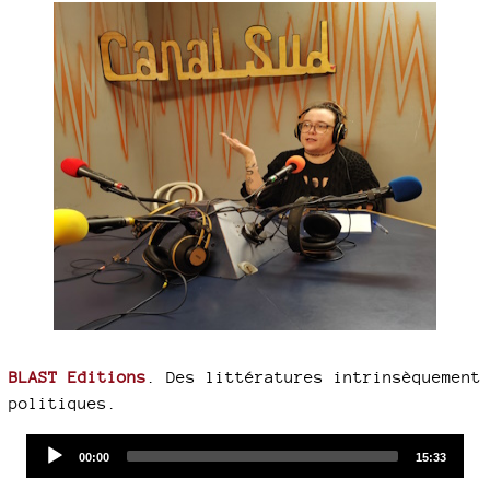
BLAST Editions
. Des littératures intrinsèquement
politiques.
Audio
Current
Total
00:00
15:33
time
duration
Player