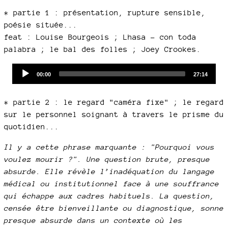
* partie 1 : présentation, rupture sensible,
poésie située...
feat : Louise Bourgeois ; Lhasa - con toda
palabra ; le bal des folles ; Joey Crookes.
Audio
Current
Total
00:00
27:14
time
duration
Player
* partie 2 : le regard "caméra fixe" ; le regard
sur le personnel soignant à travers le prisme du
quotidien...
Il y a cette phrase marquante : "Pourquoi vous
voulez mourir ?". Une question brute, presque
absurde. Elle révèle l’inadéquation du langage
médical ou institutionnel face à une souffrance
qui échappe aux cadres habituels. La question,
censée être bienveillante ou diagnostique, sonne
presque absurde dans un contexte où les