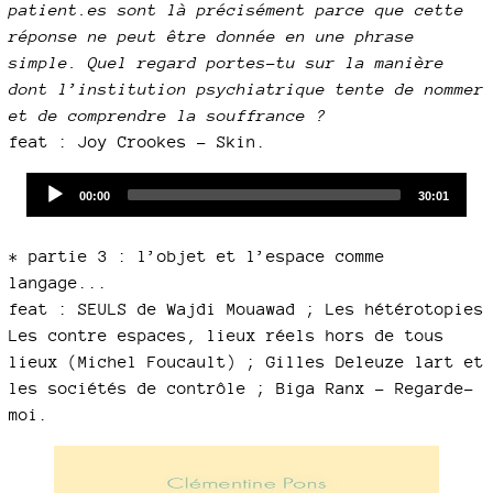
patient.es sont là précisément parce que cette
réponse ne peut être donnée en une phrase
simple. Quel regard portes-tu sur la manière
dont l’institution psychiatrique tente de nommer
et de comprendre la souffrance ?
feat : Joy Crookes - Skin.
Audio
Current
Total
00:00
30:01
time
duration
Player
* partie 3 : l’objet et l’espace comme
langage...
feat : SEULS de Wajdi Mouawad ; Les hétérotopies
Les contre espaces, lieux réels hors de tous
lieux (Michel Foucault) ; Gilles Deleuze lart et
les sociétés de contrôle ; Biga Ranx - Regarde-
moi.