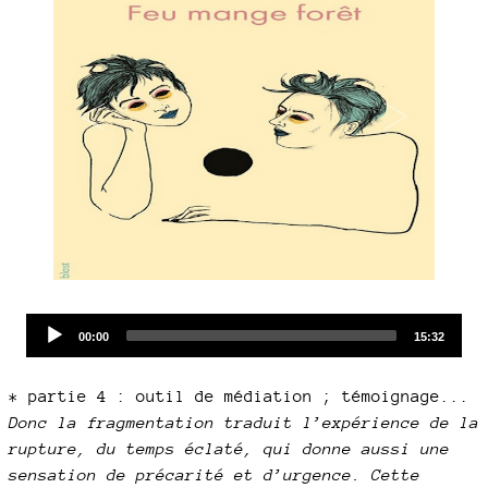
Audio
Current
Total
00:00
15:32
time
duration
Player
* partie 4 : outil de médiation ; témoignage...
Donc la fragmentation traduit l’expérience de la
rupture, du temps éclaté, qui donne aussi une
sensation de précarité et d’urgence. Cette