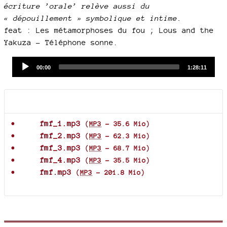
écriture ’orale’ relève aussi du
« dépouillement » symbolique et intime.
feat : Les métamorphoses du fou ; Lous and the
Yakuza - Téléphone sonne.
Audio
Current
Total
00:00
1:28:11
time
duration
Player
Documents joints
fmf_1.mp3
(
MP3
-
35.6 Mio
)
fmf_2.mp3
(
MP3
-
62.3 Mio
)
fmf_3.mp3
(
MP3
-
68.7 Mio
)
fmf_4.mp3
(
MP3
-
35.5 Mio
)
fmf.mp3
(
MP3
-
201.8 Mio
)