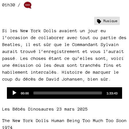
01h30
/
Musique
Si les New York Dolls avaient un jour eu
l’occasion de collaborer avec tout ou partie des
Beatles, il est sûr que le Commandant Sylvain
aurait trouvé l’enregistrement et vous l’aurait
passé. Les choses étant ce qu’elles sont, voici
une émission où les deux sont tranchés fins et
habilement intercalés. Histoire de marquer le
coup du décès de David Johansen, bien sûr.
Audio
Current
Total
00:00
1:33:43
time
duration
Player
Les Bébés Dinosaures 23 mars 2025
The New York Dolls Human Being Too Much Too Soon
1974