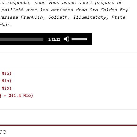
se respecte, nous vous avons aussi préparé un
 pailleté avec les artistes drag Oro Golden Boy,
Harissa Franklin, Goliath, Illuminatchy, Ptite
mbar.
Audio
Use
Total
1:32:22
duration
Player
Up/Down
Arrow
keys
to
increase
 Mio
)
or
 Mio
)
decrease
 Mio
)
volume.
3
-
211.4 Mio
)
re