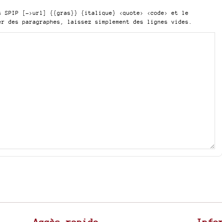
is SPIP
[->url] {{gras}} {italique} <quote> <code>
et le
er des paragraphes, laissez simplement des lignes vides.