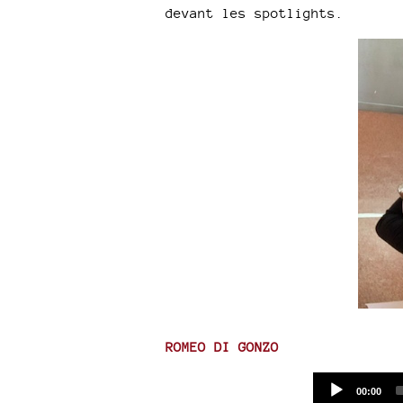
devant les spotlights.
ROMEO DI GONZO
Current
00:00
time