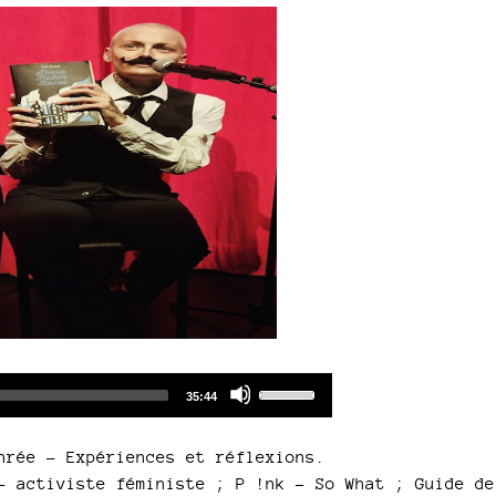
or
decrease
volume.
Audio
Use
Total
35:44
duration
Player
Up/Down
Arrow
nrée – Expériences et réflexions.
keys
- activiste féministe ; P !nk - So What ; Guide de
to