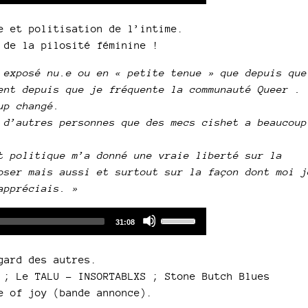
Player
Up/Down
Arrow
e et politisation de l’intime.
keys
 de la pilosité féminine !
to
increase
 exposé nu.e ou en « petite tenue » que depuis que
or
ent depuis que je fréquente la communauté Queer .
decrease
up changé.
volume.
 d’autres personnes que des mecs cishet a beaucoup
t politique m’a donné une vraie liberté sur la
oser mais aussi et surtout sur la façon dont moi j
appréciais. »
Audio
Use
Total
31:08
duration
Player
Up/Down
Arrow
gard des autres.
keys
 ; Le TALU - INSORTABLXS ; Stone Butch Blues
to
e of joy (bande annonce).
increase