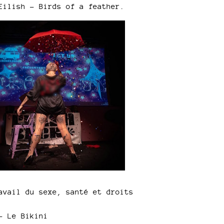
Eilish - Birds of a feather.
increase
or
decrease
volume.
avail du sexe, santé et droits
- Le Bikini