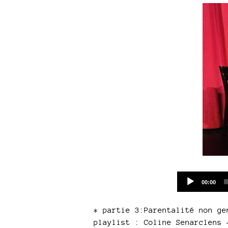
Current
00:00
time
* partie 3:Parentalité non ge
playlist : Coline Senarclens 