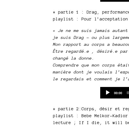
* partie 1 : Drag, performanc
playlist : Pour l’acceptation
« Je ne me suis jamais autant
je suis Drag - ou plus largem
Mon rapport au corps a beauco
Être regardé.e , désiré.e par
changé la donne.
Comprendre que mon corps étai
manière dont je voulais l’exp
le regardais et comment je l’
Current
00:00
time
* partie 2:Corps, désir et re
playlist : Bebe Melkor-Kadior
lecture ; If I die, it will b