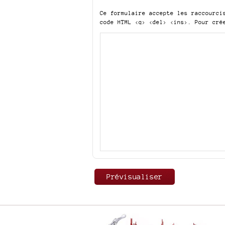
Ce formulaire accepte les raccourc
code HTML
<q> <del> <ins>
. Pour cré