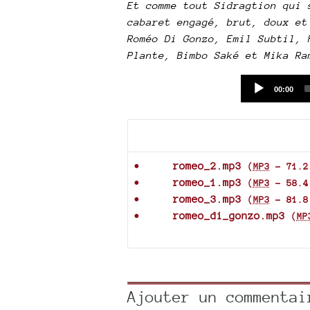
Et comme tout Sidragtion qui 
cabaret engagé, brut, doux et
Roméo Di Gonzo, Emil Subtil, 
Plante, Bimbo Saké et Mika Ra
Current
00:00
time
Documents joints
romeo_2.mp3
(
MP3
-
71.2
romeo_1.mp3
(
MP3
-
58.4
romeo_3.mp3
(
MP3
-
81.8
romeo_di_gonzo.mp3
(
MP
Ajouter un commentai