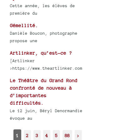
Cette année, les élèves de
première du
Gémellité.
Danièle Boucon, photographe
propose une
Artlinker, qu’est-ce ?
[Artlinker
>https://www.theartlinker.com
Le Théâtre du Grand Rond
confronté de nouveau à
d’importantes
difficultés.
Le 12 juin, Béryl Denormandie
évoque au
1
2
3
4
5
88
>