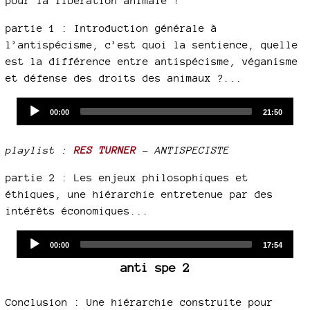
pour la libération animale !
partie 1 : Introduction générale à
l’antispécisme, c’est quoi la sentience, quelle
est la différence entre antispécisme, véganisme
et défense des droits des animaux ?...
Audio
Current
Total
00:00
21:50
time
duration
Player
playlist :
RES TURNER
- ANTISPECISTE
partie 2 : Les enjeux philosophiques et
éthiques, une hiérarchie entretenue par des
intérêts économiques...
Audio
Current
Total
00:00
17:54
time
duration
Player
anti spe 2
Conclusion : Une hiérarchie construite pour