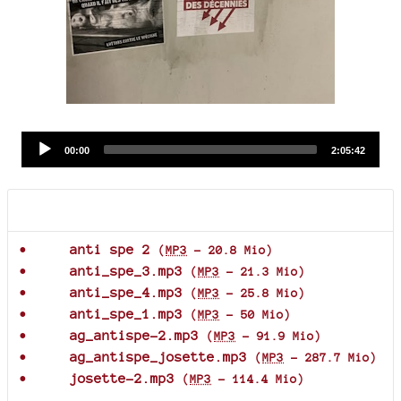
Audio
Current
Total
00:00
2:05:42
time
duration
Player
Documents joints
anti spe 2
(
MP3
-
20.8 Mio
)
anti_spe_3.mp3
(
MP3
-
21.3 Mio
)
anti_spe_4.mp3
(
MP3
-
25.8 Mio
)
anti_spe_1.mp3
(
MP3
-
50 Mio
)
ag_antispe-2.mp3
(
MP3
-
91.9 Mio
)
ag_antispe_josette.mp3
(
MP3
-
287.7 Mio
)
josette-2.mp3
(
MP3
-
114.4 Mio
)