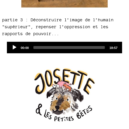
partie 3 : Déconstruire l’image de l’humain
"supérieur", repenser l’oppression et les
rapports de pouvoir...
Audio
Current
Total
00:00
18:57
time
duration
Player