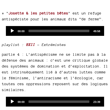
* "
Josette & les petites bêtes
" est un refuge
antispéciste pour les animaux dits “de ferme”.
Audio
Current
Total
00:00
49:58
time
duration
Player
playlist :
BXII
- Extrémistes
partie 4 : L’antispécisme ne se limite pas à la
défense des animaux : c’est une critique globale
des systèmes de domination et d’exploitation. Il
est intrinsèquement lié à d’autres luttes comme
le féminisme, l’antiracisme et l’écologie, car
toutes ces oppressions reposent sur des logiques
similaires.
Audio
Current
Total
00:00
23:39
time
duration
Player