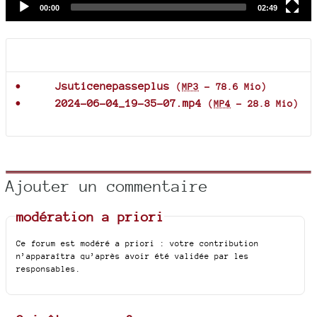
Current
Total
00:00
02:49
time
duration
Documents joints
Jsuticenepasseplus
(
MP3
-
78.6 Mio
)
2024-06-04_19-35-07.mp4
(
MP4
-
28.8 Mio
)
Ajouter un commentaire
modération a priori
Ce forum est modéré a priori : votre contribution
n’apparaîtra qu’après avoir été validée par les
responsables.