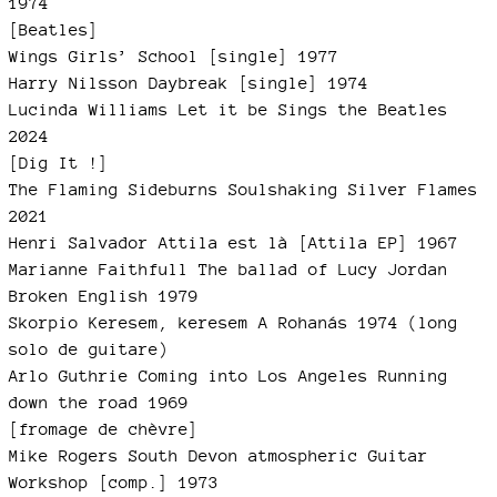
1974
[Beatles]
Wings Girls’ School [single] 1977
Harry Nilsson Daybreak [single] 1974
Lucinda Williams Let it be Sings the Beatles
2024
[Dig It !]
The Flaming Sideburns Soulshaking Silver Flames
2021
Henri Salvador Attila est là [Attila EP] 1967
Marianne Faithfull The ballad of Lucy Jordan
Broken English 1979
Skorpio Keresem, keresem A Rohanás 1974 (long
solo de guitare)
Arlo Guthrie Coming into Los Angeles Running
down the road 1969
[fromage de chèvre]
Mike Rogers South Devon atmospheric Guitar
Workshop [comp.] 1973