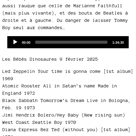
aussi rauque que celle de Marianne Faithfull
(mais plus vivante), et des bouts de Beatles à
droite et à gauche. Du danger de laisser Tommy
Boy seul aux commandes…
Audio
Current
Total
00:00
1:34:30
time
duration
Player
Les Bébés Dinosaures 9 février 2025
Led Zeppelin Your time is gonna come [1st album]
1969
Atomic Rooster All in Satan’s name Made in
England 1972
Black Sabbath Tomorrow’s Dream Live in Bologna,
Feb. 19 1973
Jimi Hendrix Bolero/Hey Baby (New rising sun)
West Coast Seattle Boy 1970
Diana Express Bez Ted (without you) [1st album]