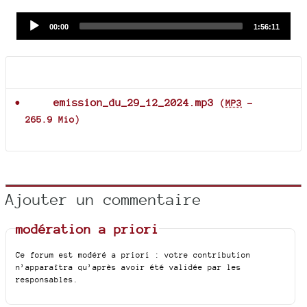
Audio
Current
Total
00:00
1:56:11
time
duration
Player
Documents joints
emission_du_29_12_2024.mp3
(
MP3
-
265.9 Mio
)
Ajouter un commentaire
modération a priori
Ce forum est modéré a priori : votre contribution
n’apparaîtra qu’après avoir été validée par les
responsables.