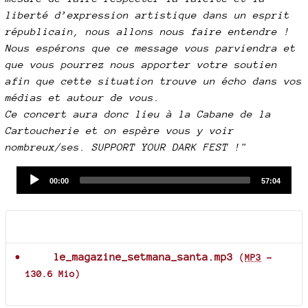
liberté d’expression artistique dans un esprit
républicain, nous allons nous faire entendre !
Nous espérons que ce message vous parviendra et
que vous pourrez nous apporter votre soutien
afin que cette situation trouve un écho dans vos
médias et autour de vous.
Ce concert aura donc lieu à la Cabane de la
Cartoucherie et on espère vous y voir
nombreux/ses. SUPPORT YOUR DARK FEST !"
Audio
Current
Total
00:00
57:04
time
duration
Player
Documents joints
le_magazine_setmana_santa.mp3
(
MP3
-
130.6 Mio
)