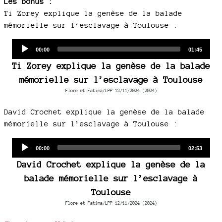
Les bonus :
Ti Zorey explique la genèse de la balade
mémorielle sur l’esclavage à Toulouse :
Audio
Current
Total
00:00
01:45
time
duration
Player
Ti Zorey explique la genèse de la balade
mémorielle sur l’esclavage à Toulouse
Flore et Fatima/LPP 12/11/2024 (2024)
David Crochet explique la genèse de la balade
mémorielle sur l’esclavage à Toulouse :
Audio
Current
Total
00:00
02:53
time
duration
Player
David Crochet explique la genèse de la
balade mémorielle sur l’esclavage à
Toulouse
Flore et Fatima/LPP 12/11/2024 (2024)