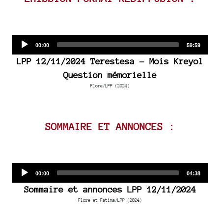
Audio
Current
Total
00:00
59:59
time
duration
Player
LPP 12/11/2024 Terestesa - Mois Kreyol
Question mémorielle
Flore/LPP (2024)
SOMMAIRE ET ANNONCES :
Audio
Current
Total
00:00
04:38
time
duration
Player
Sommaire et annonces LPP 12/11/2024
Flore et Fatima/LPP (2024)