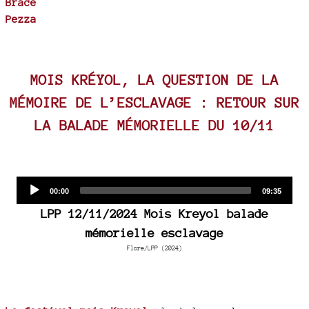
Brace
Pezza
MOIS KRÉYOL, LA QUESTION DE LA
MÉMOIRE DE L’ESCLAVAGE : RETOUR SUR
LA BALADE MÉMORIELLE DU 10/11
Audio
Current
Total
00:00
09:35
time
duration
Player
LPP 12/11/2024 Mois Kreyol balade
mémorielle esclavage
Flore/LPP (2024)