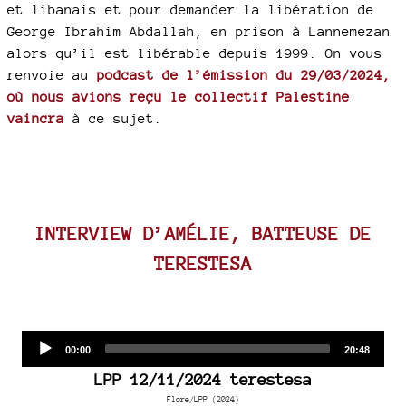
et libanais et pour demander la libération de
George Ibrahim Abdallah, en prison à Lannemezan
alors qu’il est libérable depuis 1999. On vous
renvoie au
podcast de l’émission du 29/03/2024,
où nous avions reçu le collectif Palestine
vaincra
à ce sujet.
INTERVIEW D’AMÉLIE, BATTEUSE DE
TERESTESA
Audio
Current
Total
00:00
20:48
time
duration
Player
LPP 12/11/2024 terestesa
Flore/LPP (2024)