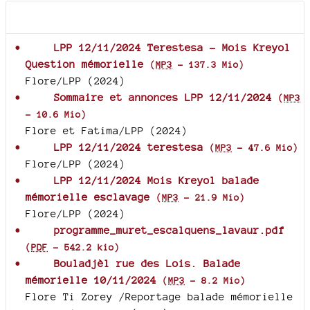
Documents joints
LPP 12/11/2024 Terestesa - Mois Kreyol
Question mémorielle
(
MP3
-
137.3 Mio
)
Flore/LPP (2024)
Sommaire et annonces LPP 12/11/2024
(
MP3
-
10.6 Mio
)
Flore et Fatima/LPP (2024)
LPP 12/11/2024 terestesa
(
MP3
-
47.6 Mio
)
Flore/LPP (2024)
LPP 12/11/2024 Mois Kreyol balade
mémorielle esclavage
(
MP3
-
21.9 Mio
)
Flore/LPP (2024)
programme_muret_escalquens_lavaur.pdf
(
PDF
-
542.2 kio
)
Bouladjèl rue des Lois. Balade
mémorielle 10/11/2024
(
MP3
-
8.2 Mio
)
Flore Ti Zorey /Reportage balade mémorielle