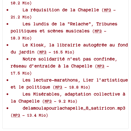
10.2 Mio
)
La réquisition de la Chapelle
(
MP3
-
21.2 Mio
)
Les lundis de la "Relache", Tribunes
politiques et scènes musicales
(
MP3
-
18.3 Mio
)
Le Kiosk, la librairie autogérée au fond
du jardin
(
MP3
-
16.5 Mio
)
Notre solidarité n’est pas confinée,
réseau d’entraide à la Chapelle
(
MP3
-
17.5 Mio
)
Les lecture-marathons, Lier l’artistique
et le politique
(
MP3
-
18.8 Mio
)
Les Misérables, adaptation collective à
la Chapelle
(
MP3
-
9.2 Mio
)
delamoulapourlachapelle_8_satiricon.mp3
(
MP3
-
13.4 Mio
)