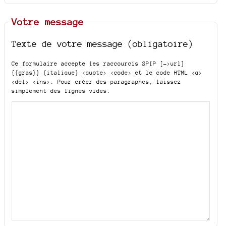
Votre message
Texte de votre message (obligatoire)
Ce formulaire accepte les raccourcis SPIP
[->url]
{{gras}} {italique} <quote> <code>
et le code HTML
<q>
<del> <ins>
. Pour créer des paragraphes, laissez
simplement des lignes vides.