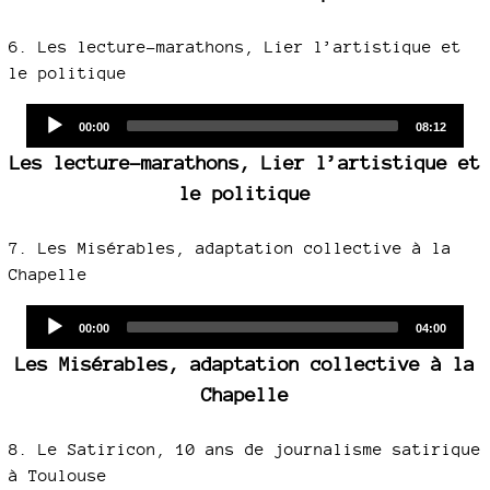
6. Les lecture-marathons, Lier l’artistique et
le politique
Audio
Current
Total
00:00
08:12
time
duration
Player
Les lecture-marathons, Lier l’artistique et
le politique
7. Les Misérables, adaptation collective à la
Chapelle
Audio
Current
Total
00:00
04:00
time
duration
Player
Les Misérables, adaptation collective à la
Chapelle
8. Le Satiricon, 10 ans de journalisme satirique
à Toulouse