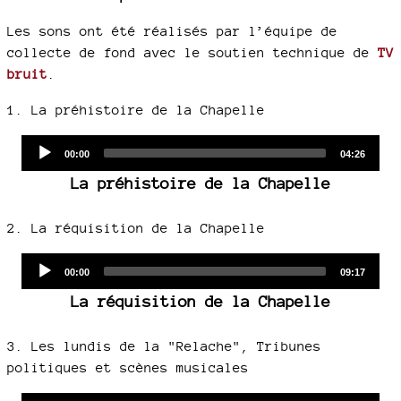
Les sons ont été réalisés par l’équipe de
collecte de fond avec le soutien technique de
TV
bruit
.
1. La préhistoire de la Chapelle
Audio
Current
Total
00:00
04:26
time
duration
Player
La préhistoire de la Chapelle
2. La réquisition de la Chapelle
Audio
Current
Total
00:00
09:17
time
duration
Player
La réquisition de la Chapelle
3. Les lundis de la "Relache", Tribunes
politiques et scènes musicales