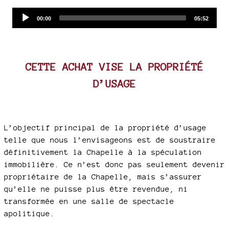
Audio
Current
Total
00:00
05:52
time
duration
Player
CETTE ACHAT VISE LA PROPRIÉTÉ
D’USAGE
L’objectif principal de la propriété d’usage
telle que nous l’envisageons est de soustraire
définitivement la Chapelle à la spéculation
immobilière. Ce n’est donc pas seulement devenir
propriétaire de la Chapelle, mais s’assurer
qu’elle ne puisse plus être revendue, ni
transformée en une salle de spectacle
apolitique.