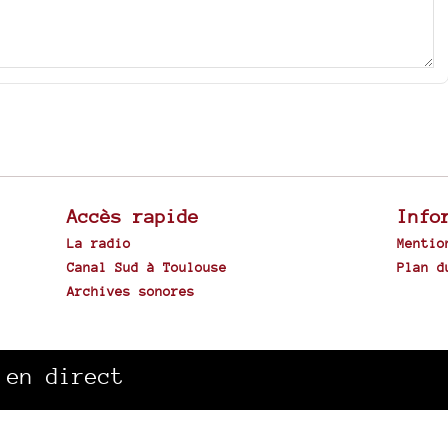
Accès rapide
Info
La radio
Mentio
Canal Sud à Toulouse
Plan d
Archives sonores
Spip
|
 en direct