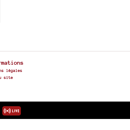
rmations
ns légales
u site