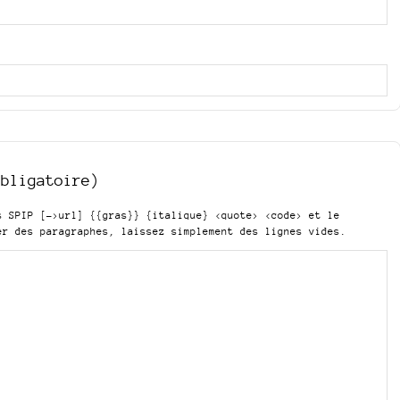
obligatoire)
is SPIP
[->url] {{gras}} {italique} <quote> <code>
et le
er des paragraphes, laissez simplement des lignes vides.