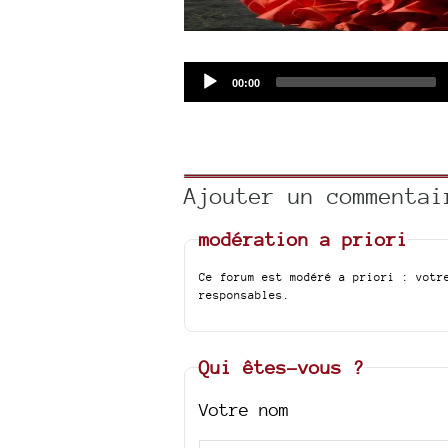
Audio
Current
00:00
time
Player
Ajouter un commentai
modération a priori
Ce forum est modéré a priori : votr
responsables.
Qui êtes-vous ?
Votre nom