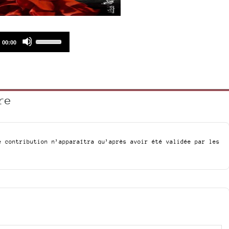
Use
Total
00:00
duration
Up/Down
Arrow
keys
to
re
increase
or
decrease
volume.
e contribution n’apparaîtra qu’après avoir été validée par les