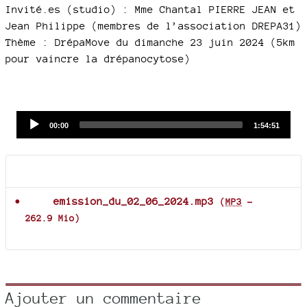
Invité.es (studio) : Mme Chantal PIERRE JEAN et
Jean Philippe (membres de l’association DREPA31)
Thème : DrépaMove du dimanche 23 juin 2024 (5km
pour vaincre la drépanocytose)
Audio
Current
Total
00:00
1:54:51
time
duration
Player
Documents joints
emission_du_02_06_2024.mp3
(
MP3
-
262.9 Mio
)
Ajouter un commentaire