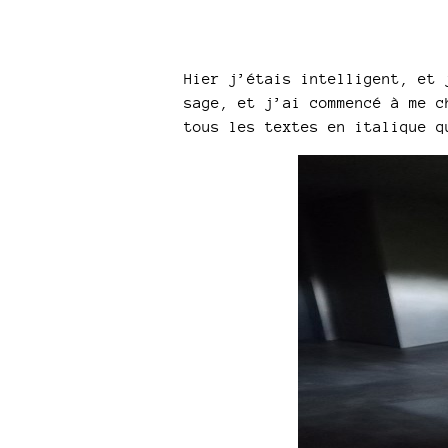
Hier j’étais intelligent, et 
sage, et j’ai commencé à me c
tous les textes en italique q