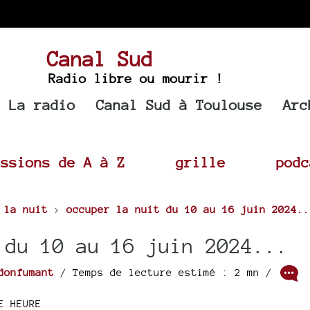
Canal Sud
Radio libre ou mourir !
La radio
Canal Sud à Toulouse
Arc
issions de A à Z
grille
podc
 la nuit
>
occuper la nuit du 10 au 16 juin 2024..
 du 10 au 16 juin 2024...
donfumant
/ Temps de lecture estimé : 2 mn /
E HEURE