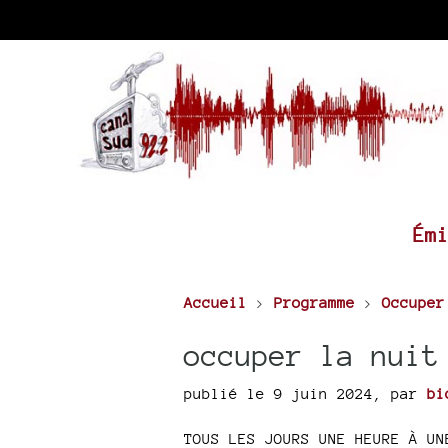
Ém
Accueil
>
Programme
>
Occuper
occuper la nuit
publié le 9 juin 2024
,
par
bi
TOUS LES JOURS UNE HEURE À UN