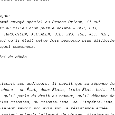
agner
ommé envoyé spécial au Proche-Orient, il eut
er au milieu d’un puzzle eclaté - OLP, LDJ,
, IWPS,CICDM, AIC,ACLM, JIE, JTJ, ISL, AEI, NIF,
auf qu’il était cette fois beaucoup plus difficile
equel commencer.
ini de côtés.
hissait ses auditeurs. Il savait que sa réponse le
 chose - un État, deux États, trois État, huit. Il
, qu’il parle du droit au retour, qu’il débatte de
lles colonies, du colonialisme, de l’impérialisme,
ulaient savoir son avis sur la résistance armée.
 avaient entendu tellement de choses, disaient-ils