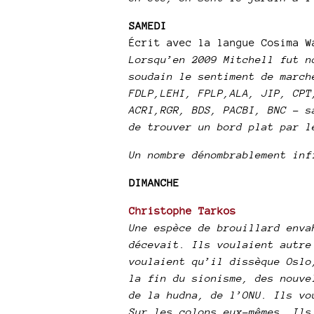
SAMEDI
Écrit avec la langue Cosima W
Lorsqu’en 2009 Mitchell fut n
soudain le sentiment de march
FDLP,LEHI, FPLP,ALA, JIP, CPT
ACRI,RGR, BDS, PACBI, BNC - s
de trouver un bord plat par l
Un nombre dénombrablement inf
DIMANCHE
Christophe Tarkos
Une espèce de brouillard enva
décevait. Ils voulaient autre
voulaient qu’il dissèque Oslo
la fin du sionisme, des nouve
de la hudna, de l’ONU. Ils vo
Sur les colons eux-mêmes. Ils