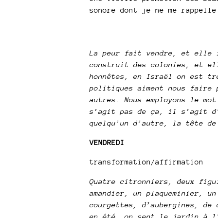
sonore dont je ne me rappelle
La peur fait vendre, et elle 
construit des colonies, et el
honnêtes, en Israël on est tr
politiques aiment nous faire 
autres. Nous employons le mot
s’agit pas de ça, il s’agit d
quelqu’un d’autre, la tête de
VENDREDI
transformation/affirmation
Quatre citronniers, deux figu
amandier, un plaqueminier, un
courgettes, d’aubergines, de 
en été, on sent le jardin à l