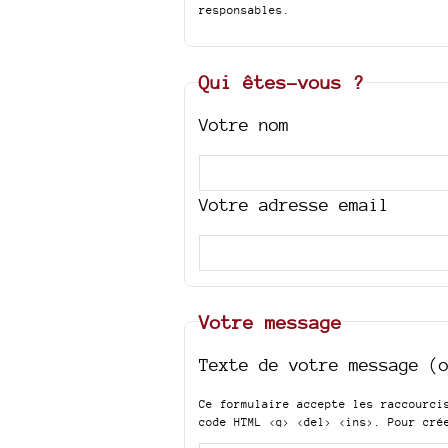
responsables.
Qui êtes-vous ?
Votre nom
Votre adresse email
Votre message
Texte de votre message (
Ce formulaire accepte les raccourc
code HTML
<q> <del> <ins>
. Pour cré