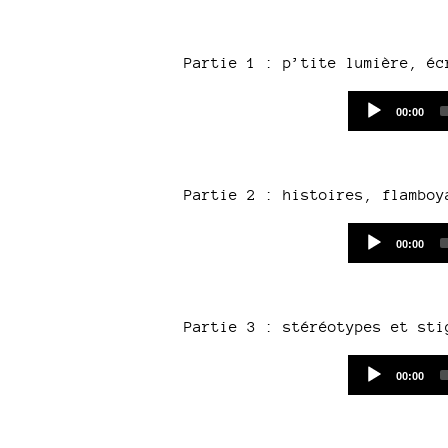
Partie 1 : p’tite lumière, éc
Current
00:00
time
Partie 2 : histoires, flamboy
Current
00:00
time
Partie 3 : stéréotypes et sti
Current
00:00
time