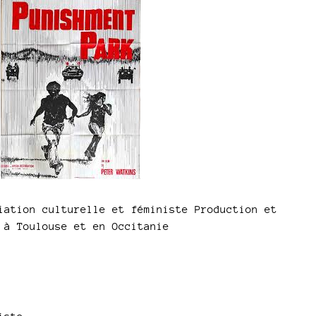
to
increase
or
decrease
volume.
ation culturelle et féministe Production et
 à Toulouse et en Occitanie