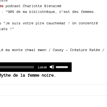
iste
es
podcast Charlotte Bienaimé
: "90% de ma bibliothèque, c’est des femmes
 "Je suis votre pire cauchemar ! Un concentré
tats !"
è ma monte chwal mwen / Casey - Créature Ratée /
Audio
Use
Total
1:20:00
duration
Player
Up/Down
Mythe de la femme noire.
Arrow
keys
to
increase
or
decrease