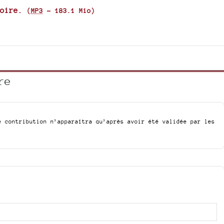
volume.
oire.
(
MP3
-
183.1 Mio
)
re
e contribution n’apparaîtra qu’après avoir été validée par les