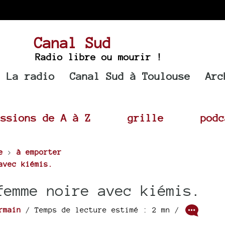
Canal Sud
Radio libre ou mourir !
La radio
Canal Sud à Toulouse
Arc
issions de A à Z
grille
podc
e
>
à emporter
avec kiémis.
femme noire avec kiémis.
rmain
/ Temps de lecture estimé : 2 mn /