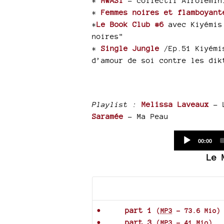
*
MWASI
- collectif Afrofémin
*
Femmes noires et flamboyant
*
Le Book Club #6
avec Kiyémis 
noires"
*
Single Jungle
/Ep.51 Kiyémis
d’amour de soi contre les dik
Playlist :
Melissa Laveaux
- L
Saramée
- Ma Peau
Current
00:00
time
Le 
Documents joints
part 1
(
MP3
-
73.6 Mio
)
part 3
(
MP3
-
41 Mio
)