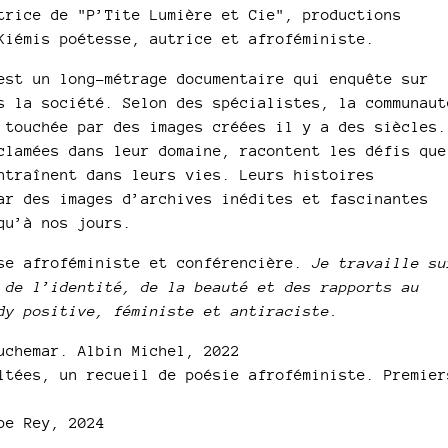
trice de "P’Tite Lumière et Cie", productions
Kiémis poétesse, autrice et afroféministe.
est un long-métrage documentaire qui enquête sur
s la société. Selon des spécialistes, la communaut
 touchée par des images créées il y a des siècles.
clamées dans leur domaine, racontent les défis que
ntraînent dans leurs vies. Leurs histoires
ar des images d’archives inédites et fascinantes
qu’à nos jours.
se afroféministe et conférencière.
Je travaille su
 de l’identité, de la beauté et des rapports au
dy positive, féministe et antiraciste.
uchemar. Albin Michel, 2022
ltées, un recueil de poésie afroféministe. Premier
pe Rey, 2024