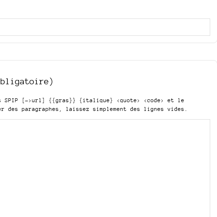
obligatoire)
is SPIP
[->url] {{gras}} {italique} <quote> <code>
et le
er des paragraphes, laissez simplement des lignes vides.